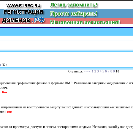
я
(12)
Страница:
<<<<
1
2
3
4
5
6
7
8
9
10
одирования графических файлов в формате BMP. Реализован алгоритм кодирования с ис
ключ.
:
Rus
, направленный на всестороннюю защиту ваших данных и использующий как защитные св
re ::
Rus
апки от просмотра, доступа и поиска посторонними людьми. Не важно, какой у вас дост