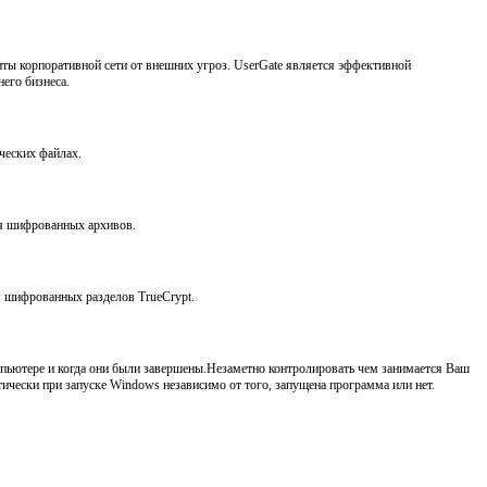
щиты корпоративной сети от внешних угроз. UserGate является эффективной
его бизнеса.
ческих файлах.
ия шифрованных архивов.
я шифрованных разделов TrueCrypt.
мпьютере и когда они были завершены.Незаметно контролировать чем занимается Ваш
тически при запуске Windows независимо от того, запущена программа или нет.