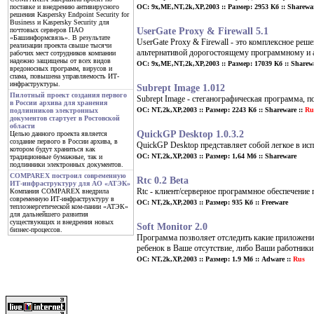
ОС: 9x,ME,NT,2k,XP,2003 :: Размер: 2953 Кб :: Sharewa
поставке и внедрению антивирусного
решения Kaspersky Endpoint Security for
Business и Kaspersky Security для
UserGate Proxy & Firewall 5.1
почтовых серверов ПАО
«Башинформсвязь». В результате
UserGate Proxy & Firewall - это комплексное реш
реализации проекта свыше тысячи
альтернативой дорогостоящему программному и а
рабочих мест сотрудников компании
надежно защищены от всех видов
ОС: 9x,ME,NT,2k,XP,2003 :: Размер: 17039 Кб :: Sharewa
вредоносных программ, вирусов и
спама, повышена управляемость ИТ-
инфраструктуры.
Subrept Image 1.012
Пилотный проект создания первого
Subrept Image - стеганографическая программа, 
в России архива для хранения
ОС: NT,2k,XP,2003 :: Размер: 2243 Кб :: Shareware ::
Ru
подлинников электронных
документов стартует в Ростовской
области
QuickGP Desktop 1.0.3.2
Целью данного проекта является
создание первого в России архива, в
QuickGP Desktop представляет собой легкое в и
котором будут храниться как
ОС: NT,2k,XP,2003 :: Размер: 1,64 Мб :: Shareware
традиционные бумажные, так и
подлинники электронных документов.
COMPAREX построил современную
Rtc 0.2 Beta
ИТ-инфраструктуру для АО «АТЭК»
Rtc - клиент/серверное программное обеспечение
Компания COMPAREX внедрила
современную ИТ-инфраструктуру в
ОС: NT,2k,XP,2003 :: Размер: 935 Кб :: Freeware
теплоэнергетической ком-пании «АТЭК»
для дальнейшего развития
существующих и внедрения новых
Soft Monitor 2.0
бизнес-процессов.
Программа позволяет отследить какие приложени
ребенок в Ваше отсутствие, либо Ваши работники
ОС: NT,2k,XP,2003 :: Размер: 1.9 Мб :: Adware ::
Rus