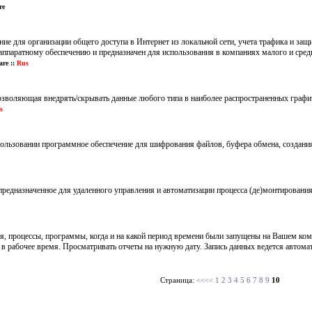
re
ение для организации общего доступа в Интернет из локальной сети, учета трафика и за
ппаратному обеспечению и предназначен для использования в компаниях малого и средн
re ::
Rus
позволяющая внедрять/скрывать данные любого типа в наиболее распространенных графи
s
спользовании программное обеспечение для шифрования файлов, буфера обмена, создан
 предназначенное для удаленного управления и автоматизации процесса (де)монтировани
я, процессы, программы, когда и на какой период времени были запущены на Вашем ко
 в рабочее время. Просматривать отчеты на нужную дату. Запись данных ведется автома
Страница:
<<<<
1
2
3
4
5
6
7
8
9
10