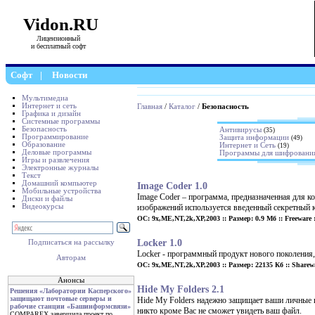
Vidon.RU
Лицензионный
и бесплатный софт
Софт
|
Новости
Мультимедиа
Интернет и сеть
Главная
/
Каталог
/
Безопасность
Графика и дизайн
Системные программы
Безопасность
Антивирусы
(35)
Программирование
Защита информации
(49)
Образование
Интернет и Сеть
(19)
Деловые программы
Программы для шифровани
Игры и развлечения
Электронные журналы
Текст
Домашний компьютер
Image Coder 1.0
Мобильные устройства
Image Coder – программа, предназначенная для к
Диски и файлы
Видеокурсы
изображений используется введенный секретный 
ОС: 9x,ME,NT,2k,XP,2003 :: Размер: 0.9 Мб :: Freeware :
Locker 1.0
Подписаться на рассылку
Locker - программный продукт нового поколения
Авторам
ОС: 9x,ME,NT,2k,XP,2003 :: Размер: 22135 Кб :: Sharewa
Анонсы
Hide My Folders 2.1
Решения «Лаборатории Касперского»
защищают почтовые серверы и
Hide My Folders надежно защищает ваши личные п
рабочие станции «Башинформсвязи»
никто кроме Вас не сможет увидеть ваш файл.
COMPAREX завершила проект по