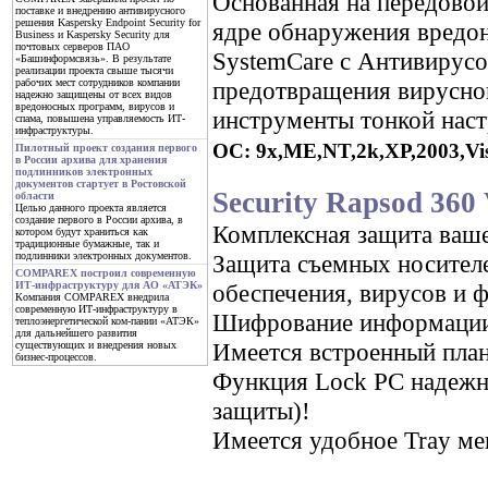
Основанная на передовой
поставке и внедрению антивирусного
решения Kaspersky Endpoint Security for
ядре обнаружения вредо
Business и Kaspersky Security для
почтовых серверов ПАО
SystemCare с Антивирус
«Башинформсвязь». В результате
реализации проекта свыше тысячи
предотвращения вирусной
рабочих мест сотрудников компании
надежно защищены от всех видов
вредоносных программ, вирусов и
инструменты тонкой нас
спама, повышена управляемость ИТ-
инфраструктуры.
ОС: 9x,ME,NT,2k,XP,2003,Vist
Пилотный проект создания первого
в России архива для хранения
подлинников электронных
документов стартует в Ростовской
Security Rapsod 360 
области
Целью данного проекта является
создание первого в России архива, в
Комплексная защита ваш
котором будут храниться как
традиционные бумажные, так и
Защита съемных носител
подлинники электронных документов.
COMPAREX построил современную
обеспечения, вирусов и ф
ИТ-инфраструктуру для АО «АТЭК»
Компания COMPAREX внедрила
современную ИТ-инфраструктуру в
Шифрование информаци
теплоэнергетической ком-пании «АТЭК»
для дальнейшего развития
Имеется встроенный пла
существующих и внедрения новых
бизнес-процессов.
Функция Lock PC надежно
защиты)!
Имеется удобное Tray м