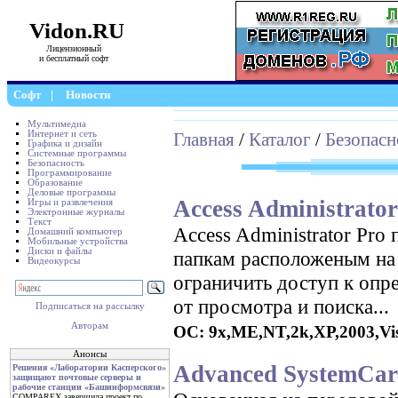
Vidon.RU
Лицензионный
и бесплатный софт
Софт
|
Новости
Мультимедиа
Интернет и сеть
Главная
/
Каталог
/
Безопасн
Графика и дизайн
Системные программы
Безопасность
Программирование
Образование
Деловые программы
Access Administrator
Игры и развлечения
Электронные журналы
Текст
Access Administrator Pro
Домашний компьютер
Мобильные устройства
Диски и файлы
папкам расположеным на
Видеокурсы
ограничить доступ к опр
от просмотра и поиска...
Подписаться на рассылку
Авторам
ОС: 9x,ME,NT,2k,XP,2003,Vist
Анонсы
Advanced SystemCar
Решения «Лаборатории Касперского»
защищают почтовые серверы и
рабочие станции «Башинформсвязи»
COMPAREX завершила проект по