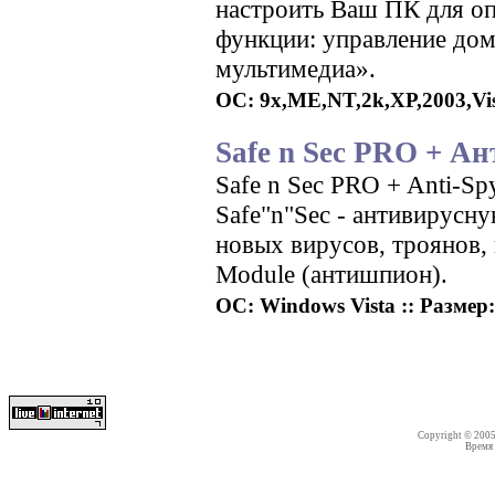
настроить Ваш ПК для оп
функции: управление до
мультимедиа».
ОС: 9x,ME,NT,2k,XP,2003,Vist
Safe n Sec PRO + 
Safe n Sec PRO + Anti-S
Safe"n"Sec - антивирусн
новых вирусов, троянов,
Module (антишпион).
ОС: Windows Vista :: Размер:
Copyright © 200
Время с