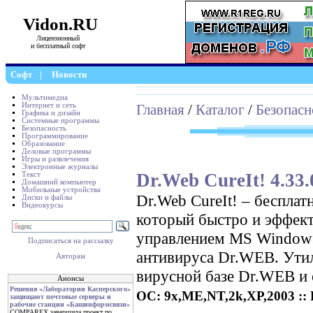
Vidon.RU
Лицензионный
и бесплатный софт
Софт
|
Новости
Мультимедиа
Интернет и сеть
Главная
/
Каталог
/
Безопасн
Графика и дизайн
Системные программы
Безопасность
Программирование
Образование
Деловые программы
Игры и развлечения
Электронные журналы
Dr.Web CureIt! 4.33
Текст
Домашний компьютер
Мобильные устройства
Dr.Web CureIt! – беспла
Диски и файлы
Видеокурсы
который быстро и эффек
управлением MS Windows
Подписаться на рассылку
антивируса Dr.WEB. Ути
Авторам
вирусной базе Dr.WEB и о
Анонсы
Решения «Лаборатории Касперского»
ОС: 9x,ME,NT,2k,XP,2003 :: Р
защищают почтовые серверы и
рабочие станции «Башинформсвязи»
COMPAREX завершила проект по