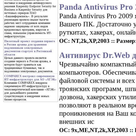
поставке и внедрению антивирусного
Panda Antivirus Pro 
решения Kaspersky Endpoint Security for
Business и Kaspersky Security для
почтовых серверов ПАО
Panda Antivirus Pro 2009
«Башинформсвязь». В результате
реализации проекта свыше тысячи
Вашего ПК. Достаточно у
рабочих мест сотрудников компании
надежно защищены от всех видов
вредоносных программ, вирусов и
руткитах, хакерах, онла
спама, повышена управляемость ИТ-
инфраструктуры.
ОС: NT,2k,XP,2003 :: Размер:
Пилотный проект создания первого
в России архива для хранения
подлинников электронных
документов стартует в Ростовской
Антивирус Dr.Web д
области
Целью данного проекта является
создание первого в России архива, в
Чрезвычайно компактный
котором будут храниться как
традиционные бумажные, так и
компьютеров. Обеспечив
подлинники электронных документов.
COMPAREX построил современную
файловой системы и всех
ИТ-инфраструктуру для АО «АТЭК»
Компания COMPAREX внедрила
современную ИТ-инфраструктуру в
троянских программ, шп
теплоэнергетической ком-пании «АТЭК»
для дальнейшего развития
дозвона, хакерских утил
существующих и внедрения новых
бизнес-процессов.
позволяют в реальном вр
проникновения на Ваш к
внешних ис
ОС: 9x,ME,NT,2k,XP,2003 :: Р