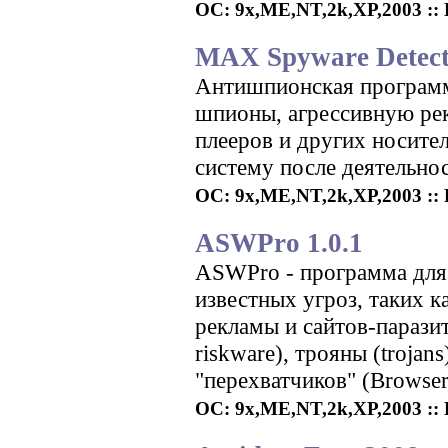
ОС: 9x,ME,NT,2k,XP,2003 :: Р
MAX Spyware Detect
Антишпионская программа
шпионы, агрессивную рек
плееров и других носите
систему после деятельно
ОС: 9x,ME,NT,2k,XP,2003 :: Р
ASWPro 1.0.1
ASWPro - программа для
известных угроз, таких 
рекламы и сайтов-парази
riskware), трояны (trojan
"перехватчиков" (Browser 
ОС: 9x,ME,NT,2k,XP,2003 :: Р