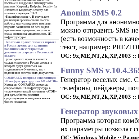
поставке и внедрению антивирусного
решения Kaspersky Endpoint Security for
Anonim SMS 0.2
Business и Kaspersky Security для
почтовых серверов ПАО
«Башинформсвязь». В результате
Программа для анонимно
реализации проекта свыше тысячи
рабочих мест сотрудников компании
надежно защищены от всех видов
можно отправить SMS не 
вредоносных программ, вирусов и
спама, повышена управляемость ИТ-
(есть возможность в кач
инфраструктуры.
Пилотный проект создания первого
текст, например: PREZID
в России архива для хранения
подлинников электронных
документов стартует в Ростовской
ОС: 9x,ME,NT,2k,XP,2003 :: Р
области
Целью данного проекта является
создание первого в России архива, в
котором будут храниться как
Funny SMS v.10.4.36
традиционные бумажные, так и
подлинники электронных документов.
Генератор веселых смс. 
COMPAREX построил современную
ИТ-инфраструктуру для АО «АТЭК»
Компания COMPAREX внедрила
телефоны, пейджеры, поч
современную ИТ-инфраструктуру в
теплоэнергетической ком-пании «АТЭК»
для дальнейшего развития
ОС: 9x,ME,NT,2k,XP,2003 :: Р
существующих и внедрения новых
бизнес-процессов.
Генератор звуковых
Программа которая комб
их параметры позволят с
ОС: Windows Mobile :: Размер