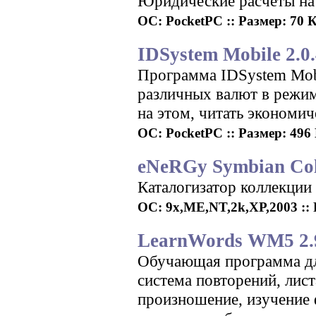
Юридические расчеты на
ОС: PocketPC :: Размер: 70 Кб
IDSystem Mobile 2.0
Программа IDSystem Mobi
различных валют в режим
на этом, читать экономич
ОС: PocketPC :: Размер: 496 К
eNeRGy Symbian Coll
Каталогизатор коллекции
ОС: 9x,ME,NT,2k,XP,2003 :: Р
LearnWords WM5 2.
Обучающая программа дл
система повторений, лист
произношение, изучение ф