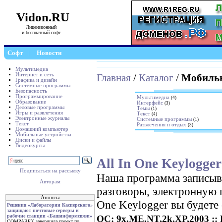
Vidon.RU
Лицензионный
и бесплатный софт
Софт
|
Новости
Мультимедиа
Интернет и сеть
Главная
/
Каталог
/
Мобильн
Графика и дизайн
Системные программы
Безопасность
Программирование
Мультимедиа
(4)
Образование
Интерфейс
(3)
Деловые программы
Темы
(1)
Игры и развлечения
Текст
(4)
Электронные журналы
Системные программы
(1)
Текст
Развлечения и отдых
(3)
Домашний компьютер
Мобильные устройства
Диски и файлы
Видеокурсы
All In One Keylogger
Подписаться на рассылку
Наша программа записыва
Авторам
разговоры, электронную по
Анонсы
One Keylogger вы будете 
Решения «Лаборатории Касперского»
защищают почтовые серверы и
рабочие станции «Башинформсвязи»
ОС: 9x,ME,NT,2k,XP,2003 :: Р
COMPAREX завершила проект по