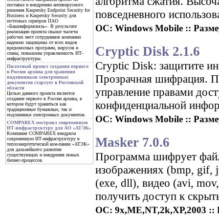
алгоритма сжатия. Высо
поставке и внедрению антивирусного
решения Kaspersky Endpoint Security for
повседневного использов
Business и Kaspersky Security для
почтовых серверов ПАО
ОС: Windows Mobile :: Размер
«Башинформсвязь». В результате
реализации проекта свыше тысячи
рабочих мест сотрудников компании
надежно защищены от всех видов
Cryptic Disk 2.1.6
вредоносных программ, вирусов и
спама, повышена управляемость ИТ-
инфраструктуры.
Cryptic Disk: защитите и
Пилотный проект создания первого
в России архива для хранения
Прозрачная шифрация. По
подлинников электронных
документов стартует в Ростовской
области
управление правами дост
Целью данного проекта является
создание первого в России архива, в
конфиденциальной инфор
котором будут храниться как
традиционные бумажные, так и
подлинники электронных документов.
ОС: Windows Mobile :: Размер
COMPAREX построил современную
ИТ-инфраструктуру для АО «АТЭК»
Компания COMPAREX внедрила
Masker 7.0.6
современную ИТ-инфраструктуру в
теплоэнергетической ком-пании «АТЭК»
для дальнейшего развития
Программа шифрует файл
существующих и внедрения новых
бизнес-процессов.
изображениях (bmp, gif, j
(exe, dll), видео (avi, m
получить доступ к скрыт
ОС: 9x,ME,NT,2k,XP,2003 :: 