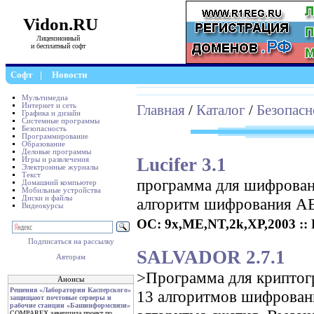
Vidon.RU
Лицензионный
и бесплатный софт
Софт
|
Новости
Мультимедиа
Интернет и сеть
Главная
/
Каталог
/
Безопасн
Графика и дизайн
Системные программы
Безопасность
Программирование
Образование
Деловые программы
Lucifer 3.1
Игры и развлечения
Электронные журналы
Текст
программа для шифровани
Домашний компьютер
Мобильные устройства
Диски и файлы
алгоритм шифрования AE
Видеокурсы
ОС: 9x,ME,NT,2k,XP,2003 :: Р
Подписаться на рассылку
SALVADOR 2.7.1
Авторам
>Программа для криптог
Анонсы
Решения «Лаборатории Касперского»
13 алгоритмов шифровани
защищают почтовые серверы и
рабочие станции «Башинформсвязи»
COMPAREX завершила проект по