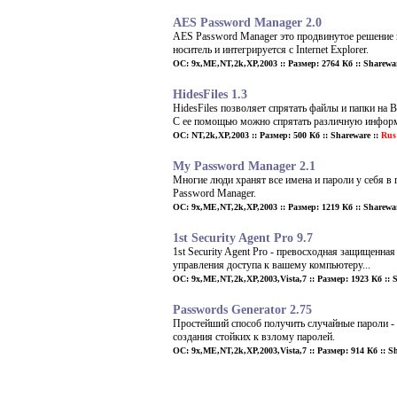
AES Password Manager 2.0
AES Password Manager это продвинутое решение 
носитель и интегрируется с Internet Explorer.
ОС: 9x,ME,NT,2k,XP,2003 :: Размер: 2764 Кб :: Sharewar
HidesFiles 1.3
HidesFiles позволяет спрятать файлы и папки на 
С ее помощью можно спрятать различную информа
ОС: NT,2k,XP,2003 :: Размер: 500 Кб :: Shareware ::
Rus
My Password Manager 2.1
Многие люди хранят все имена и пароли у себя в
Password Manager.
ОС: 9x,ME,NT,2k,XP,2003 :: Размер: 1219 Кб :: Sharewar
1st Security Agent Pro 9.7
1st Security Agent Pro - превосходная защищен
управления доступа к вашему компьютеру...
ОС: 9x,ME,NT,2k,XP,2003,Vista,7 :: Размер: 1923 Кб :: 
Passwords Generator 2.75
Простейший способ получить случайные пароли - 
создания стойких к взлому паролей.
ОС: 9x,ME,NT,2k,XP,2003,Vista,7 :: Размер: 914 Кб :: Sh