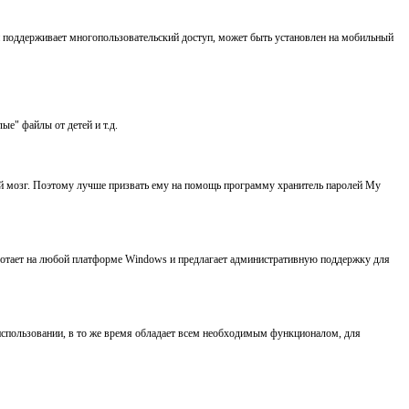
 поддерживает многопользовательский доступ, может быть установлен на мобильный
е" файлы от детей и т.д.
дый мозг. Поэтому лучше призвать ему на помощь программу хранитель паролей My
аботает на любой платформе Windows и предлагает административную поддержку для
 использовании, в то же время обладает всем необходимым функционалом, для