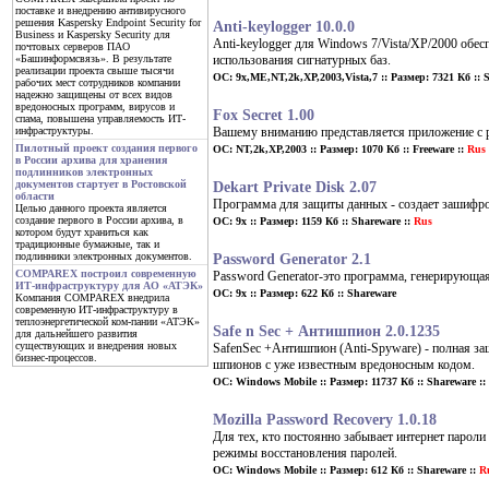
поставке и внедрению антивирусного
решения Kaspersky Endpoint Security for
Anti-keylogger 10.0.0
Business и Kaspersky Security для
Anti-keylogger для Windows 7/Vista/XP/2000 обе
почтовых серверов ПАО
использования сигнатурных баз.
«Башинформсвязь». В результате
реализации проекта свыше тысячи
ОС: 9x,ME,NT,2k,XP,2003,Vista,7 :: Размер: 7321 Кб :: S
рабочих мест сотрудников компании
надежно защищены от всех видов
вредоносных программ, вирусов и
Fox Secret 1.00
спама, повышена управляемость ИТ-
Вашему вниманию представляется приложение с 
инфраструктуры.
Пилотный проект создания первого
ОС: NT,2k,XP,2003 :: Размер: 1070 Кб :: Freeware ::
Rus
в России архива для хранения
подлинников электронных
документов стартует в Ростовской
Dekart Private Disk 2.07
области
Программа для защиты данных - создает зашифро
Целью данного проекта является
создание первого в России архива, в
ОС: 9x :: Размер: 1159 Кб :: Shareware ::
Rus
котором будут храниться как
традиционные бумажные, так и
подлинники электронных документов.
Password Generator 2.1
COMPAREX построил современную
Password Generator-это программа, генерирующая
ИТ-инфраструктуру для АО «АТЭК»
ОС: 9x :: Размер: 622 Кб :: Shareware
Компания COMPAREX внедрила
современную ИТ-инфраструктуру в
теплоэнергетической ком-пании «АТЭК»
Safe n Sec + Антишпион 2.0.1235
для дальнейшего развития
существующих и внедрения новых
SafenSec +Антишпион (Anti-Spyware) - полная з
бизнес-процессов.
шпионов с уже известным вредоносным кодом.
ОС: Windows Mobile :: Размер: 11737 Кб :: Shareware ::
Mozilla Password Recovery 1.0.18
Для тех, кто постоянно забывает интернет пароли 
режимы восстановления паролей.
ОС: Windows Mobile :: Размер: 612 Кб :: Shareware ::
R