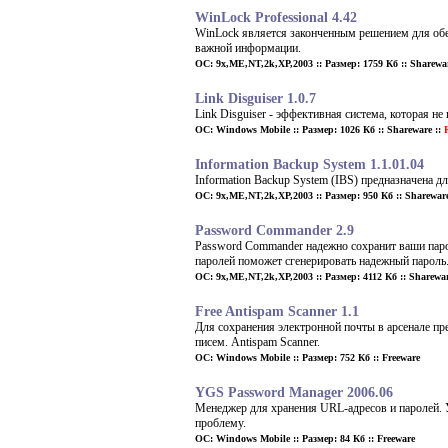
WinLock Professional 4.42
WinLock является законченным решением для обе
важной информации.
ОС: 9x,ME,NT,2k,XP,2003 :: Размер: 1759 Кб :: Sharewar
Link Disguiser 1.0.7
Link Disguiser - эффективная система, которая не
ОС: Windows Mobile :: Размер: 1026 Кб :: Shareware ::
R
Information Backup System 1.1.01.04
Information Backup System (IBS) предназначена 
ОС: 9x,ME,NT,2k,XP,2003 :: Размер: 950 Кб :: Shareware
Password Commander 2.9
Password Commander надежно сохранит ваши пар
паролей поможет сгенерировать надежный пароль
ОС: 9x,ME,NT,2k,XP,2003 :: Размер: 4112 Кб :: Sharewar
Free Antispam Scanner 1.1
Для сохранения электронной почты в арсенале пр
писем. Antispam Scanner.
ОС: Windows Mobile :: Размер: 752 Кб :: Freeware
YGS Password Manager 2006.06
Менеджер для хранения URL-адресов и паролей. У
проблему.
ОС: Windows Mobile :: Размер: 84 Кб :: Freeware