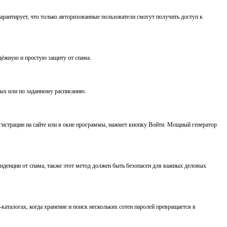
антирует, что только авторизованные пользователи смогут получить доступ к
надёжную и простую защиту от спама.
ных или по заданному расписанию.
страции на сайте или в окне программы, нажмет кнопку Войти. Мощный генератор
нденции от спама, также этот метод должен быть безопасен для важных деловых
аталогах, когда хранение и поиск нескольких сотен паролей превращается в