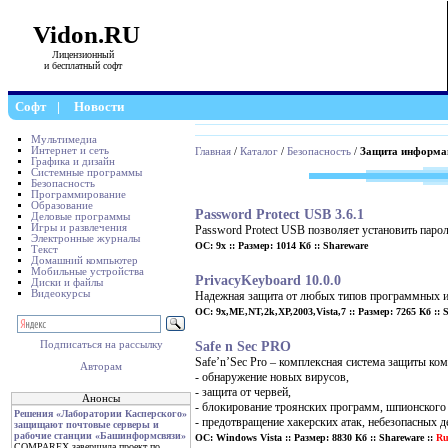
Vidon.RU
Лицензионный
и бесплатный софт
Софт
|
Новости
Мультимедиа
Интернет и сеть
Главная
/
Каталог
/
Безопасность
/
Защита информа
Графика и дизайн
Системные программы
Безопасность
Программирование
Образование
Password Protect USB 3.6.1
Деловые программы
Игры и развлечения
Password Protect USB позволяет установить паро
Электронные журналы
ОС: 9x :: Размер: 1014 Кб :: Shareware
Текст
Домашний компьютер
Мобильные устройства
PrivacyKeyboard 10.0.0
Диски и файлы
Видеокурсы
Надежная защита от любых типов программных и а
ОС: 9x,ME,NT,2k,XP,2003,Vista,7 :: Размер: 7265 Кб :: S
Safe n Sec PRO
Подписаться на рассылку
Safe’n’Sec Pro – комплексная система защиты ко
Авторам
- обнаружение новых вирусов,
- защита от червей,
Анонсы
- блокирование троянских программ, шпионского
Решения «Лаборатории Касперского»
- предотвращение хакерских атак, небезопасных 
защищают почтовые серверы и
рабочие станции «Башинформсвязи»
ОС: Windows Vista :: Размер: 8830 Кб :: Shareware ::
Ru
COMPAREX завершила проект по