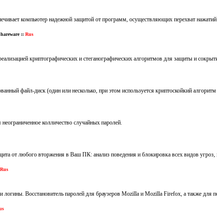
спечивает компьютер надежной защитой от программ, осуществляющих перехват нажатий к
hareware ::
Rus
реализацией криптографических и стеганографических алгоритмов для защиты и сокры
ванный файл-диск (один или несколько, при этом используется криптоскойкий алгори
 неограниченное колличество случайных паролей.
ащита от любого вторжения в Ваш ПК: анализ поведения и блокировка всех видов угроз
Rus
и логины. Восстановитель паролей для браузеров Mozilla и Mozilla Firefox, а также для
us