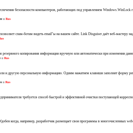
спечения безопасности компьютеров, работающих под управлением Windows.WinLock гар
e ::
Rus
 позволяет спам-ботам видеть email"ы на вашем сайте. Link Disguiser даёт веб-мастеру 
us
для резервного копирования информации вручную или автоматически при изменении дан
 ::
Rus
оли и другую персональную информацию. Одним нажатием клавиши заполнит форму реги
.
e ::
Rus
едпринимателя требуется способ быстрой и эффективной очистки поступающей корреспо
добен когда, например, разработчик размещает свои программы в многочисленных web-к