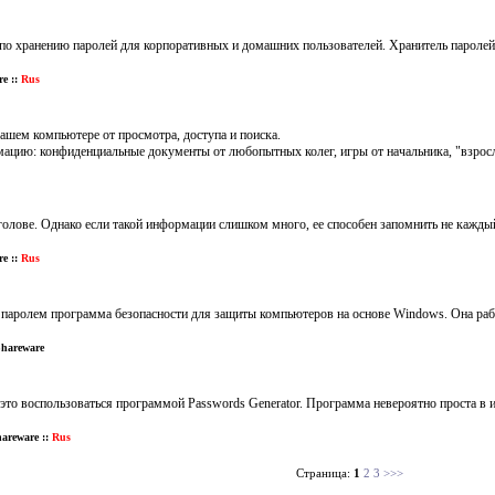
по хранению паролей для корпоративных и домашних пользователей. Хранитель паролей
e ::
Rus
Вашем компьютере от просмотра, доступа и поиска.
цию: конфиденциальные документы от любопытных колег, игры от начальника, "взрослы
 голове. Однако если такой информации слишком много, ее способен запомнить не каж
e ::
Rus
ная паролем программа безопасности для защиты компьютеров на основе Windows. Она р
Shareware
это воспользоваться программой Passwords Generator. Программа невероятно проста в
areware ::
Rus
Страница:
1
2
3
>>>