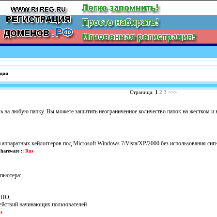
ции
Страница:
1
2
3
>>>
ль на любую папку. Вы можете защитить неограниченное количество папок на жестком и
ппаратных кейлоггеров под Microsoft Windows 7/Vista/XP/2000 без использования сиг
hareware ::
Rus
мпьютера:
 ПО,
действий начинающих пользователей
s