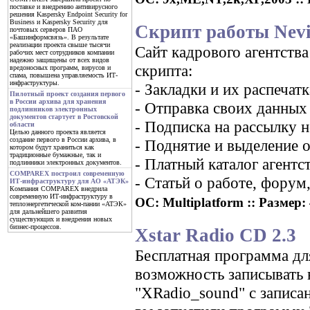
поставке и внедрению антивирусного
решения Kaspersky Endpoint Security for
Business и Kaspersky Security для
Скрипт работы Nev
почтовых серверов ПАО
«Башинформсвязь». В результате
реализации проекта свыше тысячи
Сайт кадрового агентства
рабочих мест сотрудников компании
надежно защищены от всех видов
скрипта:
вредоносных программ, вирусов и
спама, повышена управляемость ИТ-
инфраструктуры.
- Закладки и их распечатк
Пилотный проект создания первого
в России архива для хранения
- Отправка своих данных
подлинников электронных
документов стартует в Ростовской
- Подписка на рассылку 
области
Целью данного проекта является
создание первого в России архива, в
- Поднятие и выделение 
котором будут храниться как
традиционные бумажные, так и
- Платный каталог агентс
подлинники электронных документов.
COMPAREX построил современную
- Статьй о работе, форум
ИТ-инфраструктуру для АО «АТЭК»
Компания COMPAREX внедрила
современную ИТ-инфраструктуру в
ОС: Multiplatform :: Размер: 
теплоэнергетической ком-пании «АТЭК»
для дальнейшего развития
существующих и внедрения новых
бизнес-процессов.
Xstar Radio CD 2.3
Бесплатная программа дл
возможность записывать 
"XRadio_sound" с записа