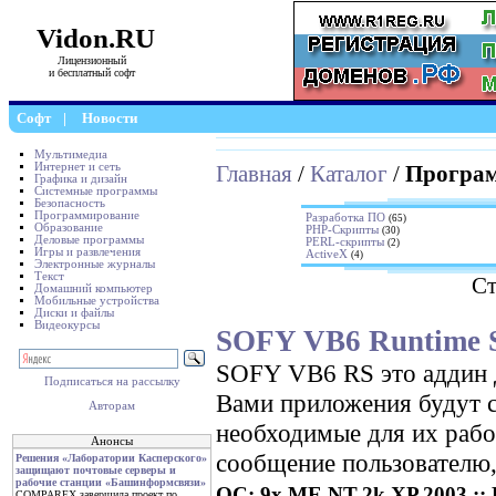
Vidon.RU
Лицензионный
и бесплатный софт
Софт
|
Новости
Мультимедиа
Интернет и сеть
Главная
/
Каталог
/
Програ
Графика и дизайн
Системные программы
Безопасность
Программирование
Разработка ПО
(65)
Образование
PHP-Скрипты
(30)
Деловые программы
PERL-скрипты
(2)
Игры и развлечения
ActiveX
(4)
Электронные журналы
Текст
Ст
Домашний компьютер
Мобильные устройства
Диски и файлы
Видеокурсы
SOFY VB6 Runtime S
SOFY VB6 RS это аддин д
Подписаться на рассылку
Вами приложения будут с
Авторам
необходимые для их рабо
Анонсы
сообщение пользователю,
Решения «Лаборатории Касперского»
защищают почтовые серверы и
рабочие станции «Башинформсвязи»
ОС: 9x,ME,NT,2k,XP,2003 :: Р
COMPAREX завершила проект по