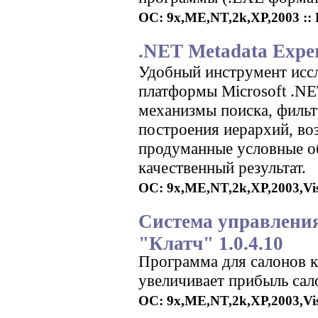
ОС: 9x,ME,NT,2k,XP,2003 :: 
.NET Metadata Exper
Удобный инструмент исс
платформы Microsoft .N
механизмы поиска, фильт
построения иерархий, во
продуманные условные о
качественный результат.
ОС: 9x,ME,NT,2k,XP,2003,Vist
Cистема управлени
"Клатч" 1.0.4.10
Программа для салонов кр
увеличивает прибыль сал
ОС: 9x,ME,NT,2k,XP,2003,Vist