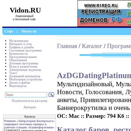
Vidon.RU
Лицензионный
и бесплатный софт
Софт
|
Новости
Мультимедиа
Интернет и сеть
Главная
/
Каталог
/
Програм
Графика и дизайн
Системные программы
Безопасность
Программирование
Образование
Деловые программы
Игры и развлечения
Электронные журналы
AzDGDatingPlatinum
Текст
Домашний компьютер
Мобильные устройства
Мультидизайновый, Муль
Диски и файлы
Видеокурсы
Новости, Голосования, Л
анкеты, Привилегированн
Подписаться на рассылку
Баннерокрутилка и очень
Авторам
ОС: Mac :: Размер: 794 Кб :: 
Анонсы
Решения «Лаборатории Касперского»
защищают почтовые серверы и
Каталог баров, рест
рабочие станции «Башинформсвязи»
COMPAREX завершила проект по