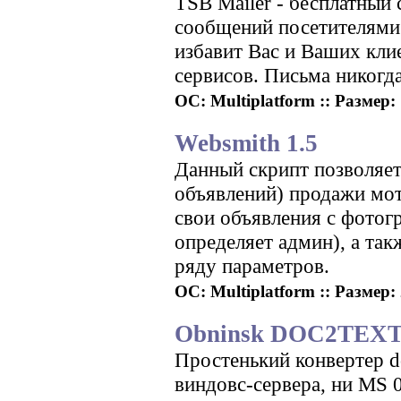
TSB Mailer - бесплатный
сообщений посетителями 
избавит Вас и Ваших кли
сервисов. Письма никогд
ОС: Multiplatform :: Размер: 
Websmith 1.5
Данный скрипт позволяет
объявлений) продажи мот
свои объявления с фотог
определяет админ), а та
ряду параметров.
ОС: Multiplatform :: Размер: 
Obninsk DOC2TEXT c
Простенький конвертер d
виндовс-сервера, ни MS 0f