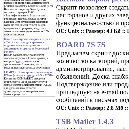
поставке и внедрению антивирусного
Скрипт позволяет создать
решения Kaspersky Endpoint Security for
Business и Kaspersky Security для
почтовых серверов ПАО
ресторанов и других зав
«Башинформсвязь». В результате
реализации проекта свыше тысячи
функциональностью и пр
рабочих мест сотрудников компании
надежно защищены от всех видов
вредоносных программ, вирусов и
ОС: Unix :: Размер: 43 Кб :: 
спама, повышена управляемость ИТ-
инфраструктуры.
Пилотный проект создания первого
BOARD 7S 7S
в России архива для хранения
подлинников электронных
документов стартует в Ростовской
Предлагаем скрипт доски
области
Целью данного проекта является
создание первого в России архива, в
количество категорий, п
котором будут храниться как
традиционные бумажные, так и
администрирования, наст
подлинники электронных документов.
COMPAREX построил современную
объявлений. Доска снабж
ИТ-инфраструктуру для АО «АТЭК»
Компания COMPAREX внедрила
современную ИТ-инфраструктуру в
Подтверждение или продл
теплоэнергетической ком-пании «АТЭК»
для дальнейшего развития
пришедшую на e-mail пол
существующих и внедрения новых
бизнес-процессов.
сообщений в письмах по
ОС: Unix :: Размер: 2.8 Мб ::
TSB Mailer 1.4.3