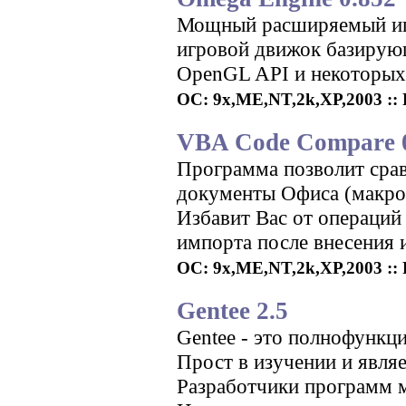
Мощный расширяемый иг
игровой движок базирующ
OpenGL API и некоторых 
ОС: 9x,ME,NT,2k,XP,2003 :: Р
VBA Code Compare 
Программа позволит сра
документы Офиса (макросы
Избавит Вас от операций
импорта после внесения 
ОС: 9x,ME,NT,2k,XP,2003 :: 
Gentee 2.5
Gentee - это полнофункц
Прост в изучении и явля
Разработчики программ м