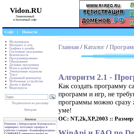
Vidon.RU
Лицензионный
и бесплатный софт
Софт
|
Новости
Мультимедиа
Интернет и сеть
Главная
/
Каталог
/
Програм
Графика и дизайн
Системные программы
Безопасность
Программирование
Образование
Деловые программы
Игры и развлечения
Электронные журналы
Алгоритм 2.1 - Про
Текст
Домашний компьютер
Мобильные устройства
Как создать программу с
Диски и файлы
Видеокурсы
программ и игр, не треб
программы можно сразу ж
Подписаться на рассылку
уме!
Авторам
ОС: NT,2k,XP,2003 :: Размер: 
Анонсы
Решения «Лаборатории Касперского»
защищают почтовые серверы и
WinApi и FAQ по Del
рабочие станции «Башинформсвязи»
COMPAREX завершила проект по