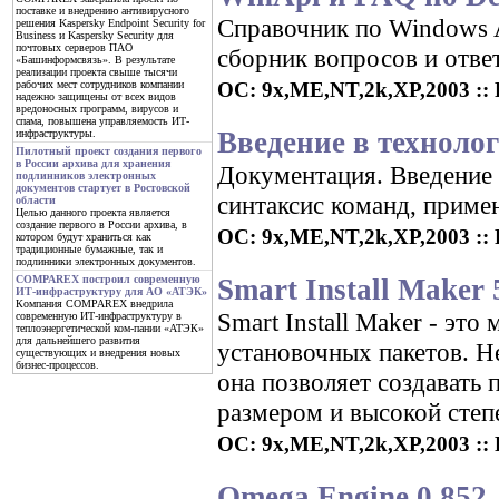
поставке и внедрению антивирусного
Справочник по Windows 
решения Kaspersky Endpoint Security for
Business и Kaspersky Security для
почтовых серверов ПАО
сборник вопросов и ответ
«Башинформсвязь». В результате
реализации проекта свыше тысячи
ОС: 9x,ME,NT,2k,XP,2003 :: 
рабочих мест сотрудников компании
надежно защищены от всех видов
вредоносных программ, вирусов и
спама, повышена управляемость ИТ-
Введение в технол
инфраструктуры.
Пилотный проект создания первого
в России архива для хранения
Документация. Введение
подлинников электронных
документов стартует в Ростовской
синтаксис команд, прим
области
Целью данного проекта является
создание первого в России архива, в
ОС: 9x,ME,NT,2k,XP,2003 :: 
котором будут храниться как
традиционные бумажные, так и
подлинники электронных документов.
Smart Install Maker 5
COMPAREX построил современную
ИТ-инфраструктуру для АО «АТЭК»
Компания COMPAREX внедрила
Smart Install Maker - эт
современную ИТ-инфраструктуру в
теплоэнергетической ком-пании «АТЭК»
для дальнейшего развития
установочных пакетов. Н
существующих и внедрения новых
бизнес-процессов.
она позволяет создавать
размером и высокой степ
ОС: 9x,ME,NT,2k,XP,2003 :: Р
Omega Engine 0.852