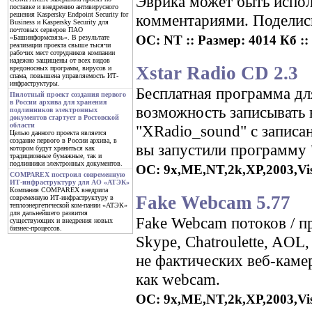
Эврика может быть испол
поставке и внедрению антивирусного
решения Kaspersky Endpoint Security for
комментариями. Поделис
Business и Kaspersky Security для
почтовых серверов ПАО
ОС: NT :: Размер: 4014 Кб ::
«Башинформсвязь». В результате
реализации проекта свыше тысячи
рабочих мест сотрудников компании
надежно защищены от всех видов
Xstar Radio CD 2.3
вредоносных программ, вирусов и
спама, повышена управляемость ИТ-
инфраструктуры.
Бесплатная программа дл
Пилотный проект создания первого
в России архива для хранения
возможность записывать 
подлинников электронных
документов стартует в Ростовской
области
"XRadio_sound" с записа
Целью данного проекта является
создание первого в России архива, в
вы запустили программу "
котором будут храниться как
традиционные бумажные, так и
подлинники электронных документов.
ОС: 9x,ME,NT,2k,XP,2003,Vista
COMPAREX построил современную
ИТ-инфраструктуру для АО «АТЭК»
Компания COMPAREX внедрила
Fake Webcam 5.77
современную ИТ-инфраструктуру в
теплоэнергетической ком-пании «АТЭК»
для дальнейшего развития
Fake Webcam потоков / 
существующих и внедрения новых
бизнес-процессов.
Skype, Chatroulette, AOL,
не фактических веб-каме
как webcam.
ОС: 9x,ME,NT,2k,XP,2003,Vist