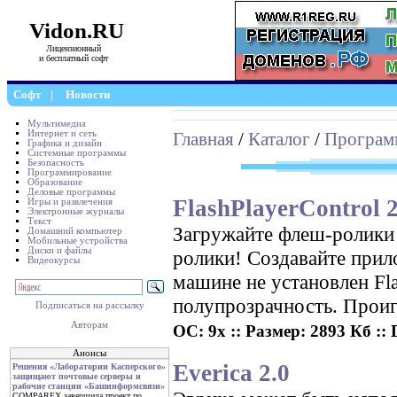
Vidon.RU
Лицензионный
и бесплатный софт
Софт
|
Новости
Мультимедиа
Интернет и сеть
Главная
/
Каталог
/
Програм
Графика и дизайн
Системные программы
Безопасность
Программирование
Образование
Деловые программы
FlashPlayerControl 2
Игры и развлечения
Электронные журналы
Текст
Загружайте флеш-ролики 
Домашний компьютер
Мобильные устройства
Диски и файлы
ролики! Создавайте прил
Видеокурсы
машине не установлен Fl
полупрозрачность. Прои
Подписаться на рассылку
Авторам
ОС: 9x :: Размер: 2893 Кб ::
Анонсы
Everica 2.0
Решения «Лаборатории Касперского»
защищают почтовые серверы и
рабочие станции «Башинформсвязи»
COMPAREX завершила проект по