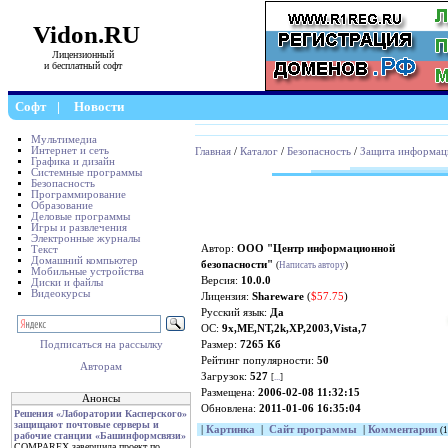
Vidon.RU
Лицензионный
и бесплатный софт
Софт
|
Новости
Мультимедиа
Интернет и сеть
Главная
/
Каталог
/
Безопасность
/
Защита информац
Графика и дизайн
Системные программы
Безопасность
Программирование
Образование
Деловые программы
Игры и развлечения
Электронные журналы
Автор:
ООО "Центр информационной
Текст
Домашний компьютер
безопасности"
(
Написать автору
)
Мобильные устройства
Версия:
10.0.0
Диски и файлы
Видеокурсы
Лицензия:
Shareware
(
$57.75
)
Русский язык:
Да
ОС:
9x,ME,NT,2k,XP,2003,Vista,7
Размер:
7265 Кб
Подписаться на рассылку
Рейтинг популярности:
50
Авторам
Загрузок:
527
[
...
]
Размещена:
2006-02-08 11:32:15
Анонсы
Обновлена:
2011-01-06 16:35:04
Решения «Лаборатории Касперского»
защищают почтовые серверы и
|
Картинка
|
Сайт программы
|
Комментарии
(1
рабочие станции «Башинформсвязи»
COMPAREX завершила проект по