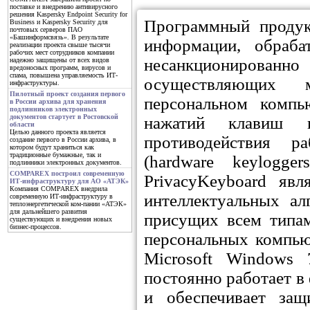
поставке и внедрению антивирусного
решения Kaspersky Endpoint Security for
Программный продук
Business и Kaspersky Security для
почтовых серверов ПАО
«Башинформсвязь». В результате
информации, обраба
реализации проекта свыше тысячи
рабочих мест сотрудников компании
несанкционированн
надежно защищены от всех видов
вредоносных программ, вирусов и
спама, повышена управляемость ИТ-
осуществляющих м
инфраструктуры.
Пилотный проект создания первого
персональном компь
в России архива для хранения
подлинников электронных
документов стартует в Ростовской
нажатий клавиш на
области
Целью данного проекта является
противодействия р
создание первого в России архива, в
котором будут храниться как
традиционные бумажные, так и
(hardware keylogge
подлинники электронных документов.
COMPAREX построил современную
PrivacyKeyboard явл
ИТ-инфраструктуру для АО «АТЭК»
Компания COMPAREX внедрила
интеллектуальных а
современную ИТ-инфраструктуру в
теплоэнергетической ком-пании «АТЭК»
для дальнейшего развития
присущих всем типа
существующих и внедрения новых
бизнес-процессов.
персональных компью
Microsoft Windows 7
постоянно работает в
и обеспечивает за