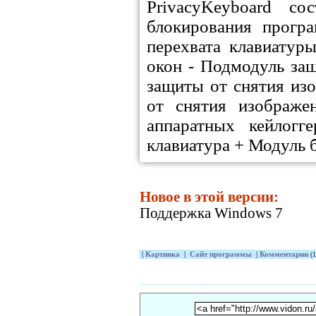
PrivacyKeyboard с
блокирования прогр
перехвата клавиатур
окон - Подмодуль за
защиты от снятия из
от снятия изображе
аппаратных кейлогг
клавиатура + Модуль 
Новое в этой версии:
Поддержка Windows 7
|
Картинка
|
Сайт программы
|
Комментарии
(1