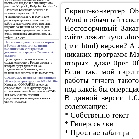
поставке и внедрению антивирусного
решения Kaspersky Endpoint Security for
Скрипт-конвертер O
Business и Kaspersky Security для
почтовых серверов ПАО
«Башинформсвязь». В результате
Word в обычный текст
реализации проекта свыше тысячи
рабочих мест сотрудников компании
Несговорчивый Зака
надежно защищены от всех видов
вредоносных программ, вирусов и
спама, повышена управляемость ИТ-
сайте лежит куча .doc
инфраструктуры.
Пилотный проект создания первого
(или html) версии? А
в России архива для хранения
подлинников электронных
никаких программ Май
документов стартует в Ростовской
области
Целью данного проекта является
вторых, даже 0pen 0f
создание первого в России архива, в
котором будут храниться как
Если так, мой скри
традиционные бумажные, так и
подлинники электронных документов.
работы ничего тако
COMPAREX построил современную
ИТ-инфраструктуру для АО «АТЭК»
Компания COMPAREX внедрила
под какой бы операци
современную ИТ-инфраструктуру в
теплоэнергетической ком-пании «АТЭК»
для дальнейшего развития
В данной версии 1.0.
существующих и внедрения новых
бизнес-процессов.
содержащие:
* Собственно текст
* Гиперссылки
* Простые таблицы