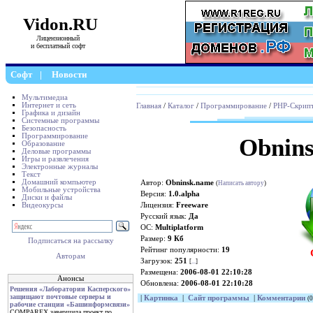
Vidon.RU
Лицензионный
и бесплатный софт
Софт
|
Новости
Мультимедиа
Интернет и сеть
Главная
/
Каталог
/
Программирование
/
PHP-Скрип
Графика и дизайн
Системные программы
Безопасность
Программирование
Obnin
Образование
Деловые программы
Игры и развлечения
Электронные журналы
Текст
Домашний компьютер
Автор:
Obninsk.name
(
Написать автору
)
Мобильные устройства
Версия:
1.0.alpha
Диски и файлы
Видеокурсы
Лицензия:
Freeware
Русский язык:
Да
ОС:
Multiplatform
Размер:
9 Кб
Подписаться на рассылку
Рейтинг популярности:
19
Авторам
Загрузок:
251
[
...
]
Размещена:
2006-08-01 22:10:28
Анонсы
Обновлена:
2006-08-01 22:10:28
Решения «Лаборатории Касперского»
защищают почтовые серверы и
|
Картинка
|
Сайт программы
|
Комментарии
(0
рабочие станции «Башинформсвязи»
COMPAREX завершила проект по