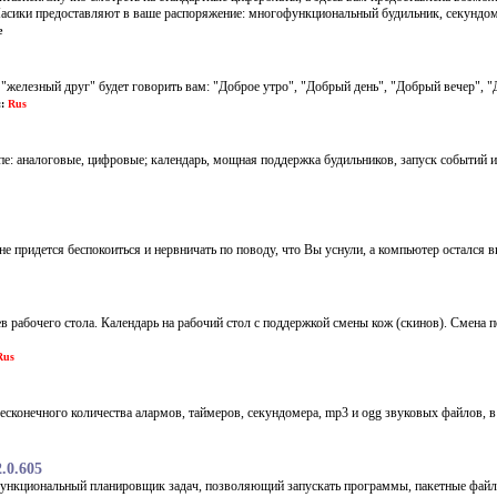
асики предоставляют в ваше распоряжение: многофункциональный будильник, секундоме
e
 "железный друг" будет говорить вам: "Доброе утро", "Добрый день", "Добрый вечер", "
:
Rus
: аналоговые, цифровые; календарь, мощная поддержка будильников, запуск событий из
 не придется беспокоиться и нервничать по поводу, что Вы уснули, а компьютер остался
 рабочего стола. Календарь на рабочий стол с поддержкой смены кож (скинов). Смена по
us
сконечного количества алармов, таймеров, секундомера, mp3 и ogg звуковых файлов, в 
2.0.605
гофункциональный планировщик задач, позволяющий запускать программы, пакетные файл