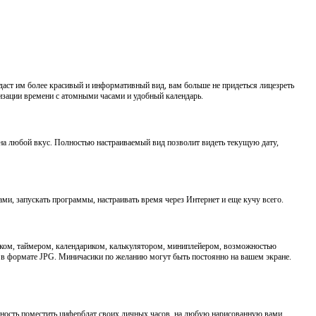
даст им более красивый и информативный вид, вам больше не придеться лицезреть
изации времени с атомными часами и удобный календарь.
а любой вкус. Полностью настраиваемый вид позволит видеть текущую дату,
и, запускать программы, настраивать время через Интернет и еще кучу всего.
ником, таймером, календариком, калькулятором, миниплейером, возможностью
в формате JPG. Миничасики по желанию могут быть постоянно на вашем экране.
ожность поместить циферблат своих личных часов, на любую нарисованную вами