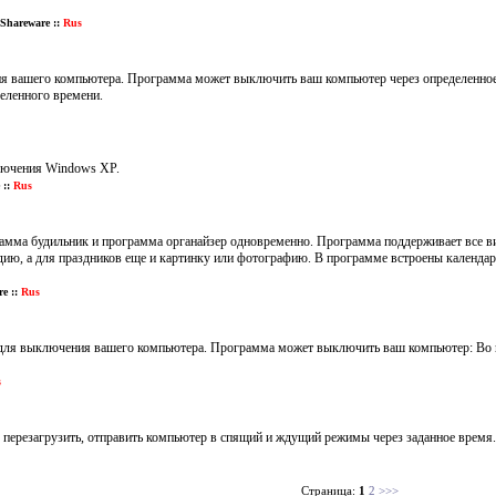
Shareware ::
Rus
 вашего компьютера. Программа может выключить ваш компьютер через определенное в
деленного времени.
лючения Windows XP.
::
Rus
грамма будильник и программа органайзер одновременно. Программа поддерживает все в
, а для праздников еще и картинку или фотографию. В программе встроены календари 
e ::
Rus
для выключения вашего компьютера. Программа может выключить ваш компьютер: Во вр
s
перезагрузить, отправить компьютер в спящий и ждущий режимы через заданное время.
Страница:
1
2
>>>