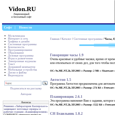
Vidon.RU
Лицензионный
и бесплатный софт
Софт
|
Новости
Мультимедиа
Интернет и сеть
Главная
/
Каталог
/
Системные программы
/
Часы, б
Графика и дизайн
Системные программы
Безопасность
Программирование
Образование
Говорящие часы 1.9
Деловые программы
Игры и развлечения
Очень красивые и удобные часики, время от вре
Электронные журналы
или отвлекаться от своих дел, для того чтобы по
Текст
Домашний компьютер
Мобильные устройства
ОС: 9x,ME,NT,2k,XP,2003 :: Размер: 2 Мб :: Shareware :
Диски и файлы
Видеокурсы
Автостоп 1.5
Программа Автостоп предназначена для автомати
ОС: 9x,ME,NT,2k,XP,2003 :: Размер: 274 Кб :: Freeware :
Подписаться на рассылку
Авторам
Планировщик 2.6.1
Эта программа напомнит Вам о задании, которое в
Анонсы
ОС: 9x,ME,NT,2k,XP,2003 :: Размер: 1522 Кб :: Freeware 
Решения «Лаборатории Касперского»
защищают почтовые серверы и
рабочие станции «Башинформсвязи»
CH Будильник 1.0.2
COMPAREX завершила проект по