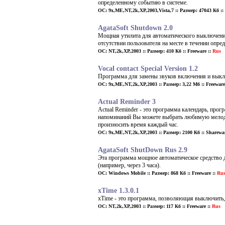
определенному событию в системе.
ОС: 9x,ME,NT,2k,XP,2003,Vista,7 :: Размер: 47043 Кб :: 
AgataSoft Shutdown 2.0
Мощная утилита для автоматического выключения
отсутствии пользователя на месте в течении опре
ОС: NT,2k,XP,2003 :: Размер: 410 Кб :: Freeware ::
Rus
Vocal contact Special Version 1.2
Программа для замены звуков включения и вык
ОС: 9x,ME,NT,2k,XP,2003 :: Размер: 3,22 Мб :: Freeware 
Actual Reminder 3
Actual Reminder - это программа календарь, про
напоминаний Вы можете выбрать любимую мелодию
произносить время каждый час.
ОС: 9x,ME,NT,2k,XP,2003 :: Размер: 2100 Кб :: Sharewar
AgataSoft ShutDown Rus 2.9
Эта программа мощное автоматическое средство 
(например, через 3 часа).
ОС: Windows Mobile :: Размер: 868 Кб :: Freeware ::
Ru
xTime 1.3.0.1
xTime - это программа, позволяющая выключить, 
ОС: NT,2k,XP,2003 :: Размер: 117 Кб :: Freeware ::
Rus