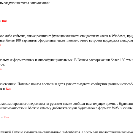
ать следующие типы напоминаний:
:
Rus
кое либо событие, также расширит функциональность стандартных часов в Windows, при
нии более 100 вариантов оформления часов, помимо этого встроена поддержка синхрон
s
 пользу информативных и многофункциональных. В Вашем распоряжении более 130 тем н
гое.
s
системные. Помимо показа времени и даты умеют выдавать сообщения разными способам
e ::
Rus
с помощью красивого персонажа на русском языке сообщат вам текущее время, с будиль
ми возможностями. Можно самому добавлять звуки будильника в формате WAV и скины 
::
Rus
нтазией.Скучно смотреть на стандартные циферблаты, а здесь вам предоставлена возм