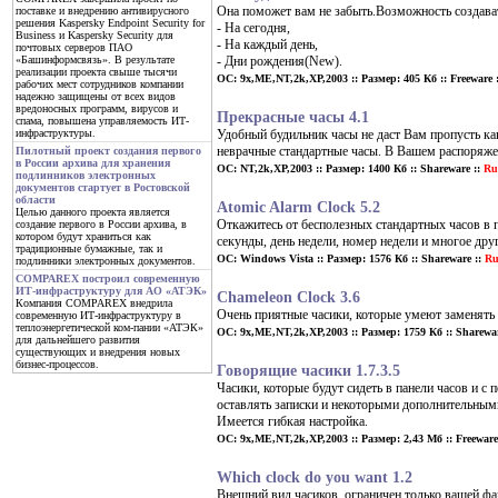
Она поможет вам не забыть.Возможность создав
поставке и внедрению антивирусного
решения Kaspersky Endpoint Security for
- На сегодня,
Business и Kaspersky Security для
- На каждый день,
почтовых серверов ПАО
- Дни рождения(New).
«Башинформсвязь». В результате
реализации проекта свыше тысячи
ОС: 9x,ME,NT,2k,XP,2003 :: Размер: 405 Кб :: Freeware :
рабочих мест сотрудников компании
надежно защищены от всех видов
вредоносных программ, вирусов и
Прекрасные часы 4.1
спама, повышена управляемость ИТ-
Удобный будильник часы не даст Вам пропусть ка
инфраструктуры.
неврачные стандартные часы. В Вашем распоряже
Пилотный проект создания первого
в России архива для хранения
ОС: NT,2k,XP,2003 :: Размер: 1400 Кб :: Shareware ::
Ru
подлинников электронных
документов стартует в Ростовской
области
Atomic Alarm Clock 5.2
Целью данного проекта является
Откажитесь от бесполезных стандартных часов в
создание первого в России архива, в
котором будут храниться как
секунды, день недели, номер недели и многое дру
традиционные бумажные, так и
ОС: Windows Vista :: Размер: 1576 Кб :: Shareware ::
Ru
подлинники электронных документов.
COMPAREX построил современную
ИТ-инфраструктуру для АО «АТЭК»
Chameleon Clock 3.6
Компания COMPAREX внедрила
Очень приятные часики, которые умеют заменять 
современную ИТ-инфраструктуру в
теплоэнергетической ком-пании «АТЭК»
ОС: 9x,ME,NT,2k,XP,2003 :: Размер: 1759 Кб :: Sharewar
для дальнейшего развития
существующих и внедрения новых
бизнес-процессов.
Говорящие часики 1.7.3.5
Часики, которые будут сидеть в панели часов и 
оставлять записки и некоторыми дополнительны
Имеется гибкая настройка.
ОС: 9x,ME,NT,2k,XP,2003 :: Размер: 2,43 Мб :: Freeware 
Which clock do you want 1.2
Внешний вид часиков, ограничен только вашей фа