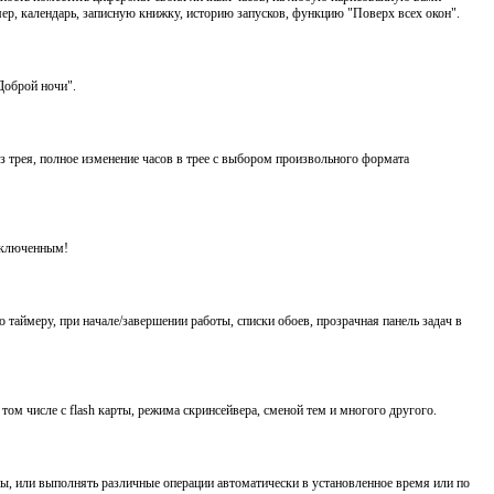
р, календарь, записную книжку, историю запусков, функцию "Поверх всех окон".
Доброй ночи".
 трея, полное изменение часов в трее с выбором произвольного формата
 включенным!
 таймеру, при начале/завершении работы, списки обоев, прозрачная панель задач в
том числе с flash карты, режима скринсейвера, сменой тем и многого другого.
ы, или выполнять различные операции автоматически в установленное время или по