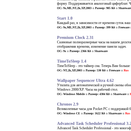
форму. Поддерживается аналоговый циферблат. Ч
ОС: 9x,ME,NT,2k,XP,2003 :: Размер: 905 Кб :: Sharewar
Start 1.0
Каждый раз, в зависимости от времени суток ваш
ОС: 9x,ME,NT,2k,XP,2003 :: Размер: 399 Кб :: Freeware :
Premium Clock 2.31
Скиновые полноразмерные часы на вашем десктопе
отображения времени, изменение панели задач.
ОС: 9x :: Размер: 2366 Кб :: Shareware
TimeToSleep 1.4
TimeToSleep - это таймер сна. Теперь Вам больше
ОС: NT,2k,XP,2003 :: Размер: 530 Кб :: Freeware ::
Rus
Wallpaper Sequencer Ultra 4.62
Утилита для автоматической и ручной смены обоев
Windows 2000/XP. Часы на рабочий стол.
ОС: Windows Mobile :: Размер: 4384 Кб :: Shareware ::
R
Chronos 2.9
Великолепные часы для Pocket PC с поддержкой бе
ОС: Windows CE :: Размер: 1622 Кб :: Shareware ::
Rus
Advanced Task Scheduler Professional 3.
Advanced Task Scheduler Professional - это мно