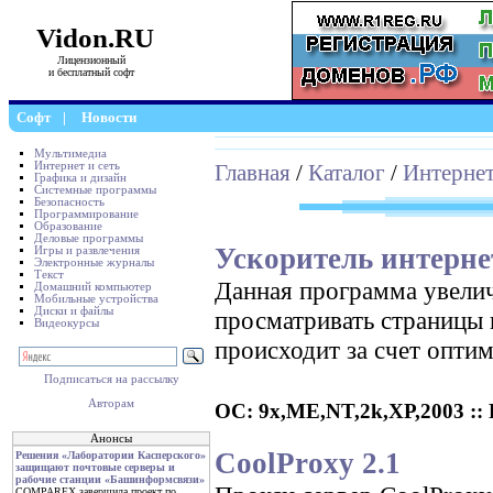
Vidon.RU
Лицензионный
и бесплатный софт
Софт
|
Новости
Мультимедиа
Интернет и сеть
Главная
/
Каталог
/
Интернет
Графика и дизайн
Системные программы
Безопасность
Программирование
Образование
Деловые программы
Ускоритель интерне
Игры и развлечения
Электронные журналы
Текст
Данная программа увелич
Домашний компьютер
Мобильные устройства
Диски и файлы
просматривать страницы 
Видеокурсы
происходит за счет опти
Подписаться на рассылку
Авторам
ОС: 9x,ME,NT,2k,XP,2003 :: Р
Анонсы
CoolProxy 2.1
Решения «Лаборатории Касперского»
защищают почтовые серверы и
рабочие станции «Башинформсвязи»
COMPAREX завершила проект по