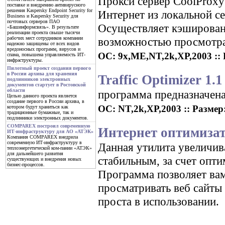
Прокси сервер CoolProxy
поставке и внедрению антивирусного
решения Kaspersky Endpoint Security for
Интернет из локальной се
Business и Kaspersky Security для
почтовых серверов ПАО
Осуществляет кэшировани
«Башинформсвязь». В результате
реализации проекта свыше тысячи
возможностью просмотра 
рабочих мест сотрудников компании
надежно защищены от всех видов
вредоносных программ, вирусов и
ОС: 9x,ME,NT,2k,XP,2003 :: Р
спама, повышена управляемость ИТ-
инфраструктуры.
Пилотный проект создания первого
в России архива для хранения
Traffic Optimizer 1.1
подлинников электронных
документов стартует в Ростовской
области
программа предназначена
Целью данного проекта является
создание первого в России архива, в
ОС: NT,2k,XP,2003 :: Размер:
котором будут храниться как
традиционные бумажные, так и
подлинники электронных документов.
COMPAREX построил современную
Интернет оптимизат
ИТ-инфраструктуру для АО «АТЭК»
Компания COMPAREX внедрила
современную ИТ-инфраструктуру в
Данная утилита увеличива
теплоэнергетической ком-пании «АТЭК»
для дальнейшего развития
стабильным, за счет опт
существующих и внедрения новых
бизнес-процессов.
Программа позволяет вам
просматривать веб сайты
проста в использовании.