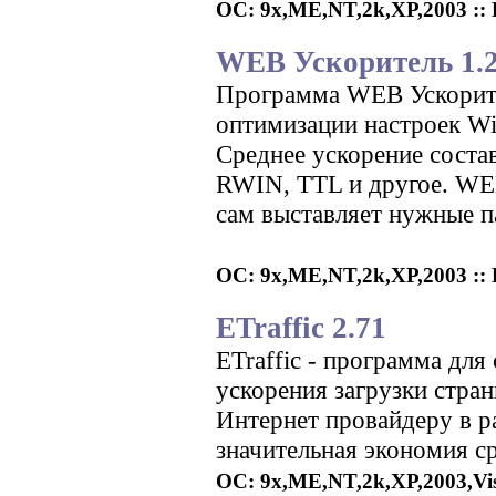
ОС: 9x,ME,NT,2k,XP,2003 :: Р
WEB Ускоритель 1.
Программа WEB Ускорител
оптимизации настроек Wi
Среднее ускорение соста
RWIN, TTL и другое. WEB
сам выставляет нужные п
ОС: 9x,ME,NT,2k,XP,2003 :: Р
ETraffic 2.71
ETraffic - программа для
ускорения загрузки стран
Интернет провайдеру в р
значительная экономия с
ОС: 9x,ME,NT,2k,XP,2003,Vist