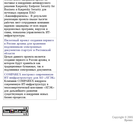
поставке и внедрению антивирусного
решения Kaspersky Endpoint Security for
Business и Kaspersky Security для
почтовых серверов ПАО
«Башинформсвязь». В результате
реализации проекта свыше тысячи
рабочих мест сотрудников компании
надежно защищены от всех видов
вредоносных программ, вирусов и
спама, повышена управляемость ИТ-
инфраструктуры.
Пилотный проект создания первого
в России архива для хранения
подлинников электронных
документов стартует в Ростовской
области
Целью данного проекта является
создание первого в России архива, в
котором будут храниться как
традиционные бумажные, так и
подлинники электронных документов.
COMPAREX построил современную
ИТ-инфраструктуру для АО «АТЭК»
Компания COMPAREX внедрила
современную ИТ-инфраструктуру в
теплоэнергетической ком-пании «АТЭК»
для дальнейшего развития
существующих и внедрения новых
бизнес-процессов.
Copyright © 200
Время со