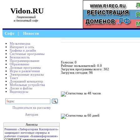
Vidon.RU
Лицензионный
и бесплатный софт
Софт
|
Новости
Мультимедиа
Интернет и сеть
Графика и дизайн
Системные программы
Безопасность
Программирование
Голосов: 0
Образование
Рейтинг пользователей: 0.0
Деловые программы
Загрузок программы всего: 302
Игры и развлечения
Загрузок сегодня: 96
Электронные журналы
Текст
Домашний компьютер
Мобильные устройства
Диски и файлы
Видеокурсы
Подписаться на рассылку
Авторам
Анонсы
Решения «Лаборатории Касперского»
защищают почтовые серверы и
рабочие станции «Башинформсвязи»
COMPAREX завершила проект по