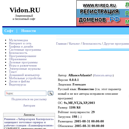
Vidon.RU
Лицензионный
и бесплатный софт
Софт
|
Новости
Мультимедиа
Интернет и сеть
Главная
/
Каталог
/
Безопасность
/
Другие програм
Графика и дизайн
Системные программы
Безопасность
Программирование
Образование
Деловые программы
Игры и развлечения
Электронные журналы
Текст
Домашний компьютер
Автор:
AllianceAtlantis†
(
Написать автору
)
Мобильные устройства
Версия:
0.0.0.1
Диски и файлы
Видеокурсы
Лицензия:
Freeware
Русский язык:
Неизвестно
(т.к. этот параметр
новый и не все авторы исправили описание
программ)
Подписаться на рассылку
ОС:
9x,ME,NT,2k,XP,2003
Авторам
Размер:
1106 Кб
Рейтинг популярности:
29
Анонсы
Загрузок:
198
[
...
]
Решения «Лаборатории Касперского»
Размещена:
2005-08-31 00:00:00
защищают почтовые серверы и
рабочие станции «Башинформсвязи»
Обновлена:
2005-08-31 00:00:00
COMPAREX завершила проект по