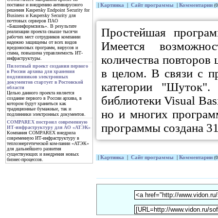
поставке и внедрению антивирусного
|
Картинка
|
Сайт программы
|
Комментарии
(0
решения Kaspersky Endpoint Security for
Business и Kaspersky Security для
почтовых серверов ПАО
«Башинформсвязь». В результате
Простейшая программ
реализации проекта свыше тысячи
рабочих мест сотрудников компании
Имеется возможнос
надежно защищены от всех видов
вредоносных программ, вирусов и
спама, повышена управляемость ИТ-
количества повторов 
инфраструктуры.
Пилотный проект создания первого
в целом. В связи с п
в России архива для хранения
подлинников электронных
документов стартует в Ростовской
категории "Шуток"
области
Целью данного проекта является
библиотеки Visual Bas
создание первого в России архива, в
котором будут храниться как
традиционные бумажные, так и
но и многих программ
подлинники электронных документов.
COMPAREX построил современную
программы создана 31 
ИТ-инфраструктуру для АО «АТЭК»
Компания COMPAREX внедрила
современную ИТ-инфраструктуру в
теплоэнергетической ком-пании «АТЭК»
для дальнейшего развития
существующих и внедрения новых
|
Картинка
|
Сайт программы
|
Комментарии
(0
бизнес-процессов.