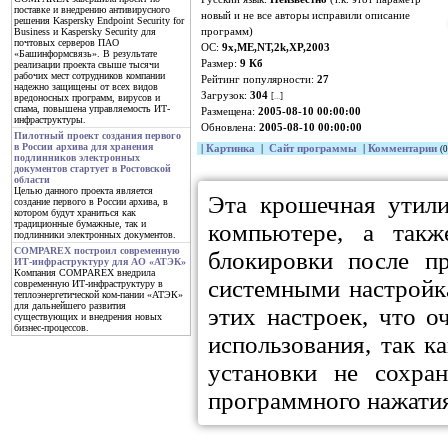
поставке и внедрению антивирусного
новый и не все авторы исправили описание
решения Kaspersky Endpoint Security for
программ)
Business и Kaspersky Security для
почтовых серверов ПАО
ОС:
9x,ME,NT,2k,XP,2003
«Башинформсвязь». В результате
Размер:
9 Кб
реализации проекта свыше тысячи
рабочих мест сотрудников компании
Рейтинг популярности:
27
надежно защищены от всех видов
Загрузок:
304
[
...
]
вредоносных программ, вирусов и
спама, повышена управляемость ИТ-
Размещена:
2005-08-10 00:00:00
инфраструктуры.
Обновлена:
2005-08-10 00:00:00
Пилотный проект создания первого
в России архива для хранения
|
Картинка
|
Сайт программы
|
Комментарии
(0
подлинников электронных
документов стартует в Ростовской
области
Целью данного проекта является
Эта крошечная утили
создание первого в России архива, в
котором будут храниться как
традиционные бумажные, так и
компьютере, а так
подлинники электронных документов.
COMPAREX построил современную
блокировки после п
ИТ-инфраструктуру для АО «АТЭК»
Компания COMPAREX внедрила
системными настройк
современную ИТ-инфраструктуру в
теплоэнергетической ком-пании «АТЭК»
для дальнейшего развития
этих настроек, что о
существующих и внедрения новых
бизнес-процессов.
использования, так к
установки не сохра
программного нажатия