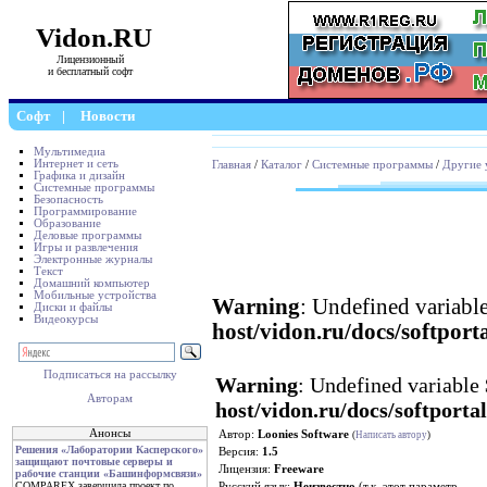
Vidon.RU
Лицензионный
и бесплатный софт
Софт
|
Новости
Мультимедиа
Интернет и сеть
Главная
/
Каталог
/
Системные программы
/
Другие 
Графика и дизайн
Системные программы
Безопасность
Программирование
Образование
Деловые программы
Игры и развлечения
Электронные журналы
Текст
Домашний компьютер
Мобильные устройства
Warning
: Undefined variabl
Диски и файлы
Видеокурсы
host/vidon.ru/docs/softpor
Подписаться на рассылку
Warning
: Undefined variable
Авторам
host/vidon.ru/docs/softport
Анонсы
Автор:
Loonies Software
(
Написать автору
)
Решения «Лаборатории Касперского»
Версия:
1.5
защищают почтовые серверы и
Лицензия:
Freeware
рабочие станции «Башинформсвязи»
COMPAREX завершила проект по
Русский язык:
Неизвестно
(т.к. этот параметр