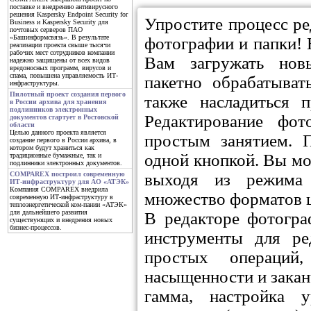
поставке и внедрению антивирусного
решения Kaspersky Endpoint Security for
Упростите процесс р
Business и Kaspersky Security для
почтовых серверов ПАО
«Башинформсвязь». В результате
фотографии и папки!
реализации проекта свыше тысячи
рабочих мест сотрудников компании
Вам загружать новы
надежно защищены от всех видов
вредоносных программ, вирусов и
спама, повышена управляемость ИТ-
пакетно обрабатыват
инфраструктуры.
Пилотный проект создания первого
также насладиться 
в России архива для хранения
подлинников электронных
Редактирование фо
документов стартует в Ростовской
области
Целью данного проекта является
простым занятием. 
создание первого в России архива, в
котором будут храниться как
одной кнопкой. Вы мо
традиционные бумажные, так и
подлинники электронных документов.
выходя из режима 
COMPAREX построил современную
ИТ-инфраструктуру для АО «АТЭК»
Компания COMPAREX внедрила
множество форматов 
современную ИТ-инфраструктуру в
теплоэнергетической ком-пании «АТЭК»
для дальнейшего развития
В редакторе фотограф
существующих и внедрения новых
бизнес-процессов.
инструменты для ре
простых операций,
насыщенности и закан
гамма, настройка у