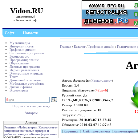
Vidon.RU
Лицензионный
и бесплатный софт
Софт
|
Новости
Мультимедиа
Интернет и сеть
Главная
/
Каталог
/
Графика и дизайн
/
Графические 
Графика и дизайн
Системные программы
Безопасность
Программирование
Ar
Образование
Деловые программы
Игры и развлечения
Электронные журналы
Текст
Домашний компьютер
Автор:
Артенсофт
(
Написать автору
)
Мобильные устройства
Версия:
1.4
Диски и файлы
Видеокурсы
Лицензия:
Shareware
(
495руб
)
Русский язык:
Да
ОС:
9x,ME,NT,2k,XP,2003,Vista,7
Размер:
15000 Кб
Подписаться на рассылку
Рейтинг популярности:
10
С
Авторам
Загрузок:
73
[
...
]
Размещена:
2010-03-07 12:27:45
Анонсы
Обновлена:
2010-03-07 12:27:45
Решения «Лаборатории Касперского»
защищают почтовые серверы и
|
Картинка
|
Сайт программы
|
Комментарии
(0
рабочие станции «Башинформсвязи»
COMPAREX завершила проект по