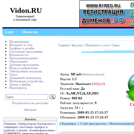
Vidon.RU
Лицензионный
и бесплатный софт
Софт
|
Новости
Мультимедиа
Интернет и сеть
Главная
/
Каталог
/
Интернет и сеть
/
Связь
Графика и дизайн
Системные программы
Безопасность
Программирование
Образование
Деловые программы
Игры и развлечения
Электронные журналы
Автор:
MCsoft
Текст
(
Написать автору
)
Домашний компьютер
Версия:
1.3
Мобильные устройства
Лицензия:
Shareware
(
400руб
)
Диски и файлы
Видеокурсы
Русский язык:
Да
ОС:
9x,ME,NT,2k,XP,2003
Размер:
860 Кб
Рейтинг популярности:
9
Подписаться на рассылку
С
Загрузок:
51
[
...
]
Авторам
Размещена:
2009-05-25 17:31:37
Обновлена:
2009-05-25 17:31:37
Анонсы
|
Картинка
|
Сайт программы
|
Комментарии
Решения «Лаборатории Касперского»
(1
защищают почтовые серверы и
рабочие станции «Башинформсвязи»
COMPAREX завершила проект по