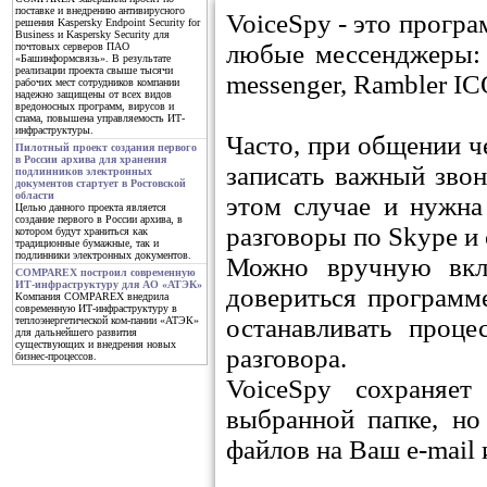
поставке и внедрению антивирусного
VoiceSpy - это програ
решения Kaspersky Endpoint Security for
Business и Kaspersky Security для
любые мессенджеры: S
почтовых серверов ПАО
«Башинформсвязь». В результате
реализации проекта свыше тысячи
messenger, Rambler IC
рабочих мест сотрудников компании
надежно защищены от всех видов
вредоносных программ, вирусов и
спама, повышена управляемость ИТ-
инфраструктуры.
Часто, при общении ч
Пилотный проект создания первого
в России архива для хранения
записать важный звон
подлинников электронных
документов стартует в Ростовской
области
этом случае и нужна
Целью данного проекта является
создание первого в России архива, в
разговоры по Skype и 
котором будут храниться как
традиционные бумажные, так и
подлинники электронных документов.
Можно вручную вклю
COMPAREX построил современную
ИТ-инфраструктуру для АО «АТЭК»
довериться программе
Компания COMPAREX внедрила
современную ИТ-инфраструктуру в
останавливать проце
теплоэнергетической ком-пании «АТЭК»
для дальнейшего развития
существующих и внедрения новых
разговора.
бизнес-процессов.
VoiceSpy сохраняе
выбранной папке, н
файлов на Ваш e-mail 