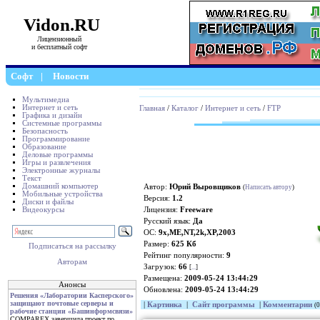
Vidon.RU
Лицензионный
и бесплатный софт
Софт
|
Новости
Мультимедиа
Интернет и сеть
Главная
/
Каталог
/
Интернет и сеть
/
FTP
Графика и дизайн
Системные программы
Безопасность
Программирование
Образование
Деловые программы
Игры и развлечения
Электронные журналы
Текст
Домашний компьютер
Автор:
Юрий Выровщиков
(
Написать автору
)
Мобильные устройства
Версия:
1.2
Диски и файлы
Видеокурсы
Лицензия:
Freeware
Русский язык:
Да
ОС:
9x,ME,NT,2k,XP,2003
Размер:
625 Кб
Подписаться на рассылку
Рейтинг популярности:
9
Авторам
Загрузок:
66
[
...
]
Размещена:
2009-05-24 13:44:29
Анонсы
Обновлена:
2009-05-24 13:44:29
Решения «Лаборатории Касперского»
защищают почтовые серверы и
|
Картинка
|
Сайт программы
|
Комментарии
(0
рабочие станции «Башинформсвязи»
COMPAREX завершила проект по