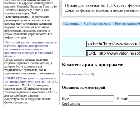
поставке и внедрению антивирусного
Нужна для закачки на FTP-сервер файло
решения Kaspersky Endpoint Security for
Докачка файла возможна и после внезапн
Business и Kaspersky Security для
почтовых серверов ПАО
«Башинформсвязь». В результате
реализации проекта свыше тысячи
|
Картинка
|
Сайт программы
|
Комментарии
рабочих мест сотрудников компании
(0
надежно защищены от всех видов
вредоносных программ, вирусов и
спама, повышена управляемость ИТ-
инфраструктуры.
Пилотный проект создания первого
в России архива для хранения
подлинников электронных
документов стартует в Ростовской
области
Целью данного проекта является
создание первого в России архива, в
Комментарии к программе
котором будут храниться как
традиционные бумажные, так и
подлинники электронных документов.
Смотреть все >>>
(0)
COMPAREX построил современную
ИТ-инфраструктуру для АО «АТЭК»
Компания COMPAREX внедрила
Оставить комментарий
современную ИТ-инфраструктуру в
теплоэнергетической ком-пании «АТЭК»
для дальнейшего развития
Имя:
E-mail:
существующих и внедрения новых
бизнес-процессов.
Сообщение: