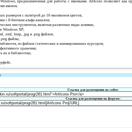
я Windows, предназначенная для работы с иконками. ArtIcons позволяет как 
ами иконок.
ных размеров с палитрой до 16 миллионов цветов;
нки с 8-битным альфа каналом;
еских инструментов, включая различные виды заливки;
ле Windows XP;
mf, .emf, .bmp, .jpg и .png файлов;
и .png файлы;
 библиотек, из файлов статических и анимированных курсоров;
ффективного хранения;
ть их в библиотеки;
ерфейс.
)
Ссылка для размещения на сайте:
Ссылка для размещения на форуме: