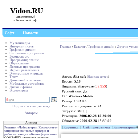
Vidon.RU
Лицензионный
и бесплатный софт
Софт
|
Новости
Мультимедиа
Интернет и сеть
Главная
/
Каталог
/
Графика и дизайн
/
Другие утили
Графика и дизайн
Системные программы
Безопасность
Программирование
Образование
Деловые программы
Игры и развлечения
Электронные журналы
Автор:
Aha-soft
Текст
(
Написать автору
)
Домашний компьютер
Версия:
5.10
Мобильные устройства
Лицензия:
Shareware
(
39.95$
)
Диски и файлы
Видеокурсы
Русский язык:
Да
ОС:
Windows Mobile
Размер:
1563 Кб
Рейтинг популярности:
23
Подписаться на рассылку
Загрузок:
389
[
...
]
Авторам
Размещена:
2006-02-28 15:39:09
Обновлена:
2006-02-28 15:39:09
Анонсы
|
Картинка
|
Сайт программы
|
Комментарии
Решения «Лаборатории Касперского»
(0
защищают почтовые серверы и
рабочие станции «Башинформсвязи»
COMPAREX завершила проект по