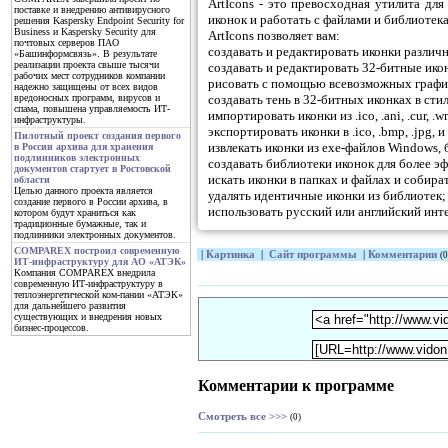
ArtIcons - это превосходная утилита дл
поставке и внедрению антивирусного
иконок и работать с файлами и библиотек
решения Kaspersky Endpoint Security for
Business и Kaspersky Security для
ArtIcons позволяет вам:
почтовых серверов ПАО
создавать и редактировать иконки различ
«Башинформсвязь». В результате
реализации проекта свыше тысячи
создавать и редактировать 32-битные ико
рабочих мест сотрудников компании
рисовать с помощью всевозможных графич
надежно защищены от всех видов
создавать тень в 32-битных иконках в сти
вредоносных программ, вирусов и
спама, повышена управляемость ИТ-
импортировать иконки из .ico, .ani, .cur, .w
инфраструктуры.
экспортировать иконки в .ico, .bmp, .jpg, 
Пилотный проект создания первого
извлекать иконки из ехе-файлов Windows,
в России архива для хранения
подлинников электронных
создавать библиотеки иконок для более э
документов стартует в Ростовской
искать иконки в папках и файлах и собира
области
Целью данного проекта является
удалять идентичные иконки из библиотек;
создание первого в России архива, в
использовать русский или английский инт
котором будут храниться как
традиционные бумажные, так и
подлинники электронных документов.
COMPAREX построил современную
|
Картинка
|
Сайт программы
|
Комментарии
(0
ИТ-инфраструктуру для АО «АТЭК»
Компания COMPAREX внедрила
современную ИТ-инфраструктуру в
теплоэнергетической ком-пании «АТЭК»
для дальнейшего развития
существующих и внедрения новых
бизнес-процессов.
Комментарии к программе
Смотреть все >>>
(0)