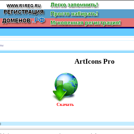
ты
ArtIcons Pro
Скачать
)