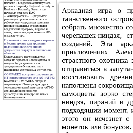
поставке и внедрению антивирусного
решения Kaspersky Endpoint Security for
Аркадная игра о п
Business и Kaspersky Security для
почтовых серверов ПАО
«Башинформсвязь». В результате
таинственного остро
реализации проекта свыше тысячи
рабочих мест сотрудников компании
собрать множество с
надежно защищены от всех видов
вредоносных программ, вирусов и
спама, повышена управляемость ИТ-
черепашек-ниндзя, 
инфраструктуры.
Пилотный проект создания первого
созданий. Эта арк
в России архива для хранения
подлинников электронных
приключениях Алек
документов стартует в Ростовской
области
Целью данного проекта является
страстного охотника
создание первого в России архива, в
котором будут храниться как
отправиться в запута
традиционные бумажные, так и
подлинники электронных документов.
восстановить древн
COMPAREX построил современную
ИТ-инфраструктуру для АО «АТЭК»
Компания COMPAREX внедрила
наполнены сокровищам
современную ИТ-инфраструктуру в
теплоэнергетической ком-пании «АТЭК»
для дальнейшего развития
самоцветы зорко сте
существующих и внедрения новых
бизнес-процессов.
ниндзя, пираний и д
подходящий момент, и
этого он исчезнет с
монеток или бонусов.