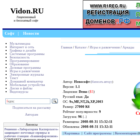
Vidon.RU
Лицензионный
и бесплатный софт
Софт
|
Новости
Мультимедиа
Интернет и сеть
Главная
/
Каталог
/
Игры и развлечения
/
Аркады
Графика и дизайн
Системные программы
Безопасность
Программирование
Образование
Деловые программы
Игры и развлечения
Электронные журналы
Текст
Домашний компьютер
Автор:
Невософт
(
Написать автору
)
Мобильные устройства
Версия:
1.1
Диски и файлы
Видеокурсы
Лицензия:
Demo
(
$5
)
Русский язык:
Да
ОС:
9x,ME,NT,2k,XP,2003
Размер:
27000 Кб
Подписаться на рассылку
Рейтинг популярности:
9
С
Авторам
Загрузок:
96
[
...
]
Размещена:
2008-08-31 15:32:11
Анонсы
Обновлена:
2008-08-31 15:32:11
Решения «Лаборатории Касперского»
защищают почтовые серверы и
|
Картинка
|
Сайт программы
|
Комментарии
(0
рабочие станции «Башинформсвязи»
COMPAREX завершила проект по