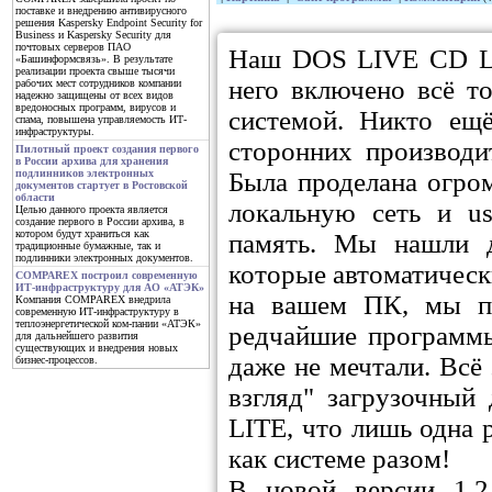
поставке и внедрению антивирусного
решения Kaspersky Endpoint Security for
Business и Kaspersky Security для
почтовых серверов ПАО
Наш DOS LIVE CD LI
«Башинформсвязь». В результате
реализации проекта свыше тысячи
него включено всё т
рабочих мест сотрудников компании
надежно защищены от всех видов
вредоносных программ, вирусов и
системой. Никто ещё
спама, повышена управляемость ИТ-
инфраструктуры.
сторонних производи
Пилотный проект создания первого
в России архива для хранения
Была проделана огро
подлинников электронных
документов стартует в Ростовской
области
локальную сеть и 
Целью данного проекта является
создание первого в России архива, в
котором будут храниться как
память. Мы нашли д
традиционные бумажные, так и
подлинники электронных документов.
которые автоматичес
COMPAREX построил современную
ИТ-инфраструктуру для АО «АТЭК»
на вашем ПК, мы п
Компания COMPAREX внедрила
современную ИТ-инфраструктуру в
теплоэнергетической ком-пании «АТЭК»
редчайшие программы
для дальнейшего развития
существующих и внедрения новых
даже не мечтали. Всё
бизнес-процессов.
взгляд" загрузочны
LITE, что лишь одна 
как системе разом!
В новой версии 1.