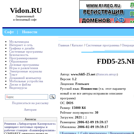
Vidon.RU
Лицензионный
и бесплатный софт
Софт
|
Новости
Мультимедиа
Интернет и сеть
Главная
/
Каталог
/
Системные программы
/
Операци
Графика и дизайн
Системные программы
Безопасность
Программирование
FDD5-25.NE
Образование
Деловые программы
Игры и развлечения
Электронные журналы
Автор:
www.fdd5-25.net
Текст
(
Написать автору
)
Домашний компьютер
Версия:
1.2
Мобильные устройства
Лицензия:
Freeware
Диски и файлы
Видеокурсы
Русский язык:
Неизвестно
(т.к. этот параметр
новый и не все авторы исправили описание
программ)
ОС:
DOS
Подписаться на рассылку
Размер:
15000 Кб
Авторам
Рейтинг популярности:
30
Загрузок:
2021
[
...
]
Анонсы
Размещена:
2006-02-09 19:59:17
Решения «Лаборатории Касперского»
Обновлена:
2006-02-09 19:59:17
защищают почтовые серверы и
рабочие станции «Башинформсвязи»
|
Картинка
|
Сайт программы
|
Комментарии
(4
COMPAREX завершила проект по