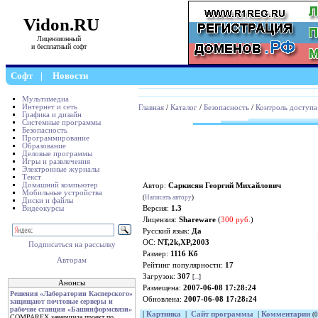
Vidon.RU
Лицензионный
и бесплатный софт
Софт
|
Новости
Мультимедиа
Интернет и сеть
Главная
/
Каталог
/
Безопасность
/
Контроль доступа
Графика и дизайн
Системные программы
Безопасность
Программирование
Образование
Деловые программы
Игры и развлечения
Электронные журналы
Текст
Домашний компьютер
Автор:
Саркисян Георгий Михайлович
Мобильные устройства
(
Написать автору
)
Диски и файлы
Видеокурсы
Версия:
1.3
Лицензия:
Shareware
(
300 руб.
)
Русский язык:
Да
ОС:
NT,2k,XP,2003
Подписаться на рассылку
Размер:
1116 Кб
Авторам
Рейтинг популярности:
17
Загрузок:
307
[
...
]
Анонсы
Размещена:
2007-06-08 17:28:24
Решения «Лаборатории Касперского»
Обновлена:
2007-06-08 17:28:24
защищают почтовые серверы и
рабочие станции «Башинформсвязи»
|
Картинка
|
Сайт программы
|
Комментарии
(0
COMPAREX завершила проект по