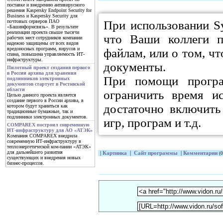
поставке и внедрению антивирусного
решения Kaspersky Endpoint Security for
Business и Kaspersky Security для
При использовании S
почтовых серверов ПАО
«Башинформсвязь». В результате
реализации проекта свыше тысячи
что Ваши коллеги 
рабочих мест сотрудников компании
надежно защищены от всех видов
вредоносных программ, вирусов и
файлам, или о том, ч
спама, повышена управляемость ИТ-
инфраструктуры.
документы.
Пилотный проект создания первого
в России архива для хранения
При помощи програ
подлинников электронных
документов стартует в Ростовской
области
ограничить время и
Целью данного проекта является
создание первого в России архива, в
достаточно включить
котором будут храниться как
традиционные бумажные, так и
подлинники электронных документов.
игр, програм и т.д.
COMPAREX построил современную
ИТ-инфраструктуру для АО «АТЭК»
Компания COMPAREX внедрила
современную ИТ-инфраструктуру в
теплоэнергетической ком-пании «АТЭК»
для дальнейшего развития
|
Картинка
|
Сайт программы
|
Комментарии
(0
существующих и внедрения новых
бизнес-процессов.