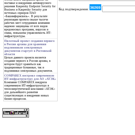
поставке и внедрению антивирусного
решения Kaspersky Endpoint Security for
Код подтверждения:
Business и Kaspersky Security для
почтовых серверов ПАО
«Башинформсвязь». В результате
реализации проекта свыше тысячи
рабочих мест сотрудников компании
надежно защищены от всех видов
вредоносных программ, вирусов и
спама, повышена управляемость ИТ-
инфраструктуры.
Пилотный проект создания первого
в России архива для хранения
подлинников электронных
документов стартует в Ростовской
области
Целью данного проекта является
создание первого в России архива, в
котором будут храниться как
традиционные бумажные, так и
подлинники электронных документов.
COMPAREX построил современную
ИТ-инфраструктуру для АО «АТЭК»
Компания COMPAREX внедрила
современную ИТ-инфраструктуру в
теплоэнергетической ком-пании «АТЭК»
для дальнейшего развития
существующих и внедрения новых
бизнес-процессов.