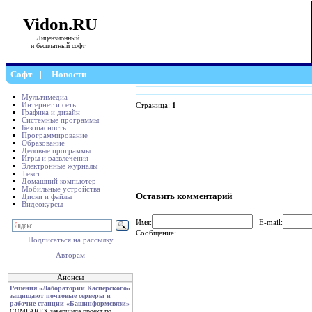
Vidon.RU
Лицензионный
и бесплатный софт
Софт
|
Новости
Мультимедиа
Интернет и сеть
Страница:
1
Графика и дизайн
Системные программы
Безопасность
Программирование
Образование
Деловые программы
Игры и развлечения
Электронные журналы
Текст
Домашний компьютер
Мобильные устройства
Оставить комментарий
Диски и файлы
Видеокурсы
Имя:
E-mail:
Сообщение:
Подписаться на рассылку
Авторам
Анонсы
Решения «Лаборатории Касперского»
защищают почтовые серверы и
рабочие станции «Башинформсвязи»
COMPAREX завершила проект по