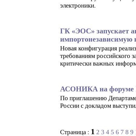
электроники.
ГК «ЭОС» запускает а
импортонезависимую
Новая конфигурация реализ
требованиям российского з
критически важных информ
АСОНИКА на форуме М
По приглашению Департам
России с докладом выступ
1
Страница :
2
3
4
5
6
7
8
9