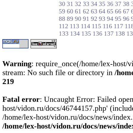
30
31
32
33
34
35
36
37
38
59
60
61
62
63
64
65
66
67
88
89
90
91
92
93
94
95
96
112
113
114
115
116
117
11
133
134
135
136
137
138
13
Warning
: require_once(/home/lex-host/v
stream: No such file or directory in
/home
219
Fatal error
: Uncaught Error: Failed open
host/vidon.ru/docs/46744157.php' (include
/home/lex-host/vidon.ru/docs/news/index.
/home/lex-host/vidon.ru/docs/news/inde