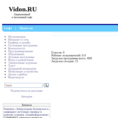
Vidon.RU
Лицензионный
и бесплатный софт
Софт
|
Новости
Мультимедиа
Интернет и сеть
Графика и дизайн
Системные программы
Безопасность
Программирование
Голосов: 0
Образование
Рейтинг пользователей: 0.0
Деловые программы
Загрузок программы всего: 808
Игры и развлечения
Загрузок сегодня: 15
Электронные журналы
Текст
Домашний компьютер
Мобильные устройства
Диски и файлы
Видеокурсы
Подписаться на рассылку
Авторам
Анонсы
Решения «Лаборатории Касперского»
защищают почтовые серверы и
рабочие станции «Башинформсвязи»
COMPAREX завершила проект по