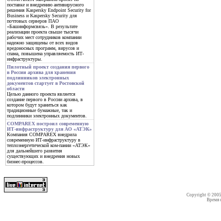
поставке и внедрению антивирусного
решения Kaspersky Endpoint Security for
Business и Kaspersky Security для
почтовых серверов ПАО
«Башинформсвязь». В результате
реализации проекта свыше тысячи
рабочих мест сотрудников компании
надежно защищены от всех видов
вредоносных программ, вирусов и
спама, повышена управляемость ИТ-
инфраструктуры.
Пилотный проект создания первого
в России архива для хранения
подлинников электронных
документов стартует в Ростовской
области
Целью данного проекта является
создание первого в России архива, в
котором будут храниться как
традиционные бумажные, так и
подлинники электронных документов.
COMPAREX построил современную
ИТ-инфраструктуру для АО «АТЭК»
Компания COMPAREX внедрила
современную ИТ-инфраструктуру в
теплоэнергетической ком-пании «АТЭК»
для дальнейшего развития
существующих и внедрения новых
бизнес-процессов.
Copyright © 200
Время со