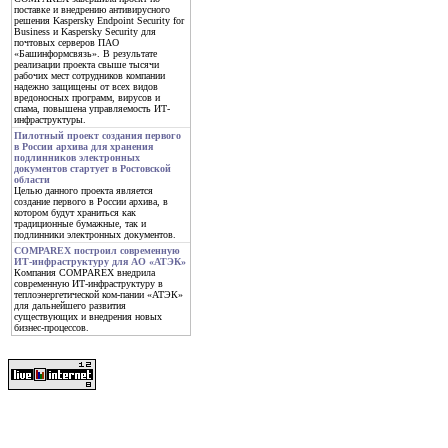
поставке и внедрению антивирусного
решения Kaspersky Endpoint Security for
Business и Kaspersky Security для
почтовых серверов ПАО
«Башинформсвязь». В результате
реализации проекта свыше тысячи
рабочих мест сотрудников компании
надежно защищены от всех видов
вредоносных программ, вирусов и
спама, повышена управляемость ИТ-
инфраструктуры.
Пилотный проект создания первого
в России архива для хранения
подлинников электронных
документов стартует в Ростовской
области
Целью данного проекта является
создание первого в России архива, в
котором будут храниться как
традиционные бумажные, так и
подлинники электронных документов.
COMPAREX построил современную
ИТ-инфраструктуру для АО «АТЭК»
Компания COMPAREX внедрила
современную ИТ-инфраструктуру в
теплоэнергетической ком-пании «АТЭК»
для дальнейшего развития
существующих и внедрения новых
бизнес-процессов.