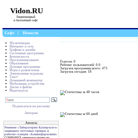
Vidon.RU
Лицензионный
и бесплатный софт
Софт
|
Новости
Мультимедиа
Интернет и сеть
Графика и дизайн
Системные программы
Безопасность
Программирование
Голосов: 0
Образование
Рейтинг пользователей: 0.0
Деловые программы
Загрузок программы всего: 475
Игры и развлечения
Загрузок сегодня: 18
Электронные журналы
Текст
Домашний компьютер
Мобильные устройства
Диски и файлы
Видеокурсы
Подписаться на рассылку
Авторам
Анонсы
Решения «Лаборатории Касперского»
защищают почтовые серверы и
рабочие станции «Башинформсвязи»
COMPAREX завершила проект по