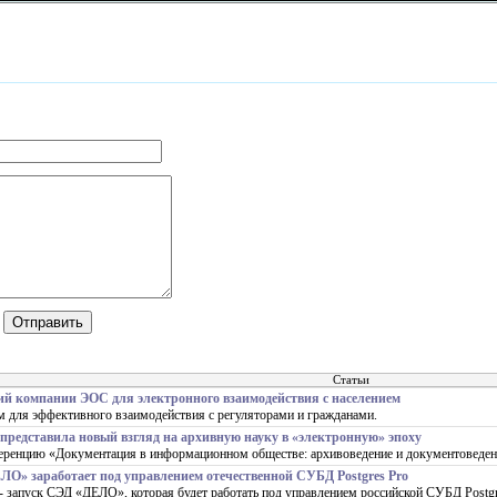
Статьи
ий компании ЭОС для электронного взаимодействия с населением
ам для эффективного взаимодействия с регуляторами и гражданами.
дставила новый взгляд на архивную науку в «электронную» эпоху
ренцию «Документация в информационном обществе: архивоведение и документоведен
ЛО» заработает под управлением отечественной СУБД Postgres Pro
- запуск СЭД «ДЕЛО», которая будет работать под управлением российской СУБД Postgr