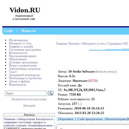
Vidon.RU
Лицензионный
и бесплатный софт
Софт
|
Новости
Мультимедиа
Интернет и сеть
Главная
/
Каталог
/
Интернет и сеть
/
Серверное ПО
Графика и дизайн
Системные программы
Безопасность
Программирование
Образование
Деловые программы
Игры и развлечения
Электронные журналы
Автор:
10-Strike Software
Текст
(
Написать автору
)
Домашний компьютер
Версия:
6.5r
Мобильные устройства
Лицензия:
Shareware
(
$250
)
Диски и файлы
Видеокурсы
Русский язык:
Да
ОС:
9x,ME,NT,2k,XP,2003,Vista,7
Размер:
7350 Кб
Рейтинг популярности:
25
Подписаться на рассылку
Загрузок:
237
[
...
]
Авторам
Размещена:
2010-06-10 16:14:13
Обновлена:
2013-03-20 13:26:25
Анонсы
|
Картинка
|
Сайт программы
|
Комментарии
Решения «Лаборатории Касперского»
(0
защищают почтовые серверы и
рабочие станции «Башинформсвязи»
COMPAREX завершила проект по