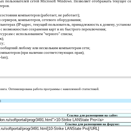
х пользователей сетей Microsoft Windows. Позволяет отображать текущее со
теров.
состояния компьютеров (работает, не работает);
серверов, компьютеров, сетевого оборудования;
ьютерах (IP-адрес, текущий пользователь, принадлежность к домену, установ
е с возможностью сохранения карт и их быстрого переключения;
сурсам с использованием "черного" списка;
к);
су;
сообщений любому или нескольким компьютерам сети;
компьютеров (при наличии соответствующих прав);
lan);
нга. Оптимизирована работа программы с накопленной статистикой.
)
Ссылка для размещения на сайте:
Ссылка для размещения на форуме: