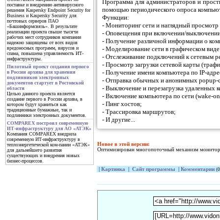
Программа для администраторов и просты
поставке и внедрению антивирусного
помощью периодического опроса компью
решения Kaspersky Endpoint Security for
Business и Kaspersky Security для
Функции:
почтовых серверов ПАО
- Мониторинг сети и наглядный просмотр 
«Башинформсвязь». В результате
реализации проекта свыше тысячи
- Оповещения при включении/выключении 
рабочих мест сотрудников компании
- Получение различной информации о комп
надежно защищены от всех видов
- Моделирование сети в графическом вид
вредоносных программ, вирусов и
спама, повышена управляемость ИТ-
- Отслеживание подключений к сетевым ре
инфраструктуры.
- Просмотр загрузки сетевой карты (трафи
Пилотный проект создания первого
- Получение имени компьютера по IP-адре
в России архива для хранения
подлинников электронных
- Отправка обычных и анонимных popup-
документов стартует в Ростовской
- Выключение и перезагрузка удаленных 
области
Целью данного проекта является
- Включение компьютера по сети (wake-on-
создание первого в России архива, в
- Пинг хостов;
котором будут храниться как
традиционные бумажные, так и
- Трассировка маршрутов;
подлинники электронных документов.
- И другие...
COMPAREX построил современную
ИТ-инфраструктуру для АО «АТЭК»
Компания COMPAREX внедрила
современную ИТ-инфраструктуру в
Новое в этой версии:
теплоэнергетической ком-пании «АТЭК»
Оптимизирован многопоточный механизм монитори
для дальнейшего развития
существующих и внедрения новых
бизнес-процессов.
|
Картинка
|
Сайт программы
|
Комментарии
(0