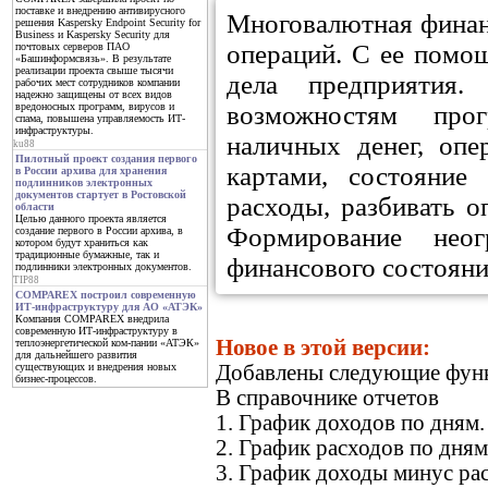
поставке и внедрению антивирусного
Многовалютная финанс
решения Kaspersky Endpoint Security for
Business и Kaspersky Security для
операций. С ее помо
почтовых серверов ПАО
«Башинформсвязь». В результате
реализации проекта свыше тысячи
дела предприятия
рабочих мест сотрудников компании
надежно защищены от всех видов
возможностям прог
вредоносных программ, вирусов и
спама, повышена управляемость ИТ-
инфраструктуры.
наличных денег, оп
ku88
Пилотный проект создания первого
картами, состояние
в России архива для хранения
подлинников электронных
документов стартует в Ростовской
расходы, разбивать о
области
Целью данного проекта является
Формирование неог
создание первого в России архива, в
котором будут храниться как
традиционные бумажные, так и
финансового состояни
подлинники электронных документов.
TIP88
COMPAREX построил современную
ИТ-инфраструктуру для АО «АТЭК»
Компания COMPAREX внедрила
современную ИТ-инфраструктуру в
Новое в этой версии:
теплоэнергетической ком-пании «АТЭК»
для дальнейшего развития
Добавлены следующие фун
существующих и внедрения новых
бизнес-процессов.
В справочнике отчетов
1. График доходов по дням.
2. График расходов по дням
3. График доходы минус ра