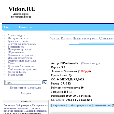
Vidon.RU
Лицензионный
и бесплатный софт
Софт
|
Новости
Мультимедиа
Интернет и сеть
Главная
/
Каталог
/
Деловые программы
/
Домашняя 
Графика и дизайн
Системные программы
Безопасность
Программирование
Образование
Деловые программы
Игры и развлечения
Электронные журналы
Автор:
ITProPortal.RU
Текст
(
Написать автору
)
Домашний компьютер
Версия:
3.0
Мобильные устройства
Лицензия:
Shareware
(
1200руб
)
Диски и файлы
Видеокурсы
Русский язык:
Да
ОС:
9x,ME,NT,2k,XP,2003
Размер:
2710 Кб
Рейтинг популярности:
30
Подписаться на рассылку
Загрузок:
285
[
...
]
Авторам
Размещена:
2009-09-04 14:55:11
Обновлена:
2013-04-20 15:02:51
Анонсы
|
Картинка
|
Сайт программы
|
Комментарии
Решения «Лаборатории Касперского»
(2
защищают почтовые серверы и
рабочие станции «Башинформсвязи»
COMPAREX завершила проект по