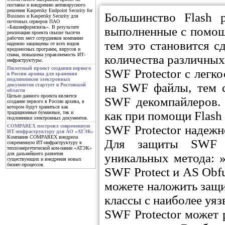
поставке и внедрению антивирусного
решения Kaspersky Endpoint Security for
Большинство Flash 
Business и Kaspersky Security для
почтовых серверов ПАО
«Башинформсвязь». В результате
выполненные с помощь
реализации проекта свыше тысячи
рабочих мест сотрудников компании
тем это становится с
надежно защищены от всех видов
вредоносных программ, вирусов и
спама, повышена управляемость ИТ-
количества различны
инфраструктуры.
Пилотный проект создания первого
SWF Protector с легк
в России архива для хранения
подлинников электронных
на SWF файлы, тем 
документов стартует в Ростовской
области
Целью данного проекта является
SWF декомпайлеров.
создание первого в России архива, в
котором будут храниться как
как при помощи Flash 
традиционные бумажные, так и
подлинники электронных документов.
SWF Protector надежно
COMPAREX построил современную
ИТ-инфраструктуру для АО «АТЭК»
Компания COMPAREX внедрила
Для защиты SWF ф
современную ИТ-инфраструктуру в
теплоэнергетической ком-пании «АТЭК»
для дальнейшего развития
уникальных метода: »M
существующих и внедрения новых
бизнес-процессов.
SWF Protect и AS Obfu
можете наложить защит
классы с наиболее уя
SWF Protector может 