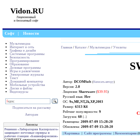
Vidon.RU
Лицензионный
и бесплатный софт
Софт
|
Новости
Мультимедиа
Интернет и сеть
Главная
/
Каталог
/
Мультимедиа
/
Утилиты
Графика и дизайн
Системные программы
Безопасность
Программирование
SW
Образование
Деловые программы
Игры и развлечения
Электронные журналы
Текст
Домашний компьютер
Автор:
DCOMSoft
(
Написать автору
)
Мобильные устройства
Версия:
2.0
Диски и файлы
Видеокурсы
Лицензия:
Shareware
(
$39.95
)
Русский язык:
Нет
ОС:
9x,ME,NT,2k,XP,2003
Размер:
6313 Кб
Подписаться на рассылку
Рейтинг популярности:
9
С
Авторам
Загрузок:
60
[
...
]
Размещена:
2009-07-09 15:28:20
Анонсы
Обновлена:
2009-07-09 15:28:20
Решения «Лаборатории Касперского»
защищают почтовые серверы и
|
Картинка
|
Сайт программы
|
Комментарии
(0
рабочие станции «Башинформсвязи»
COMPAREX завершила проект по