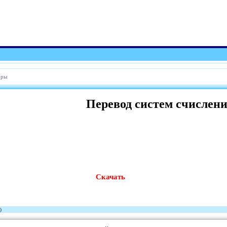
оры
Перевод систем счислен
Скачать
)