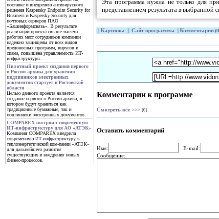
Эта программа нужна не только для при
поставке и внедрению антивирусного
представлением результата в выбранной с
решения Kaspersky Endpoint Security for
Business и Kaspersky Security для
почтовых серверов ПАО
«Башинформсвязь». В результате
|
Картинка
|
Сайт программы
|
Комментарии
(0
реализации проекта свыше тысячи
рабочих мест сотрудников компании
надежно защищены от всех видов
вредоносных программ, вирусов и
спама, повышена управляемость ИТ-
инфраструктуры.
Пилотный проект создания первого
в России архива для хранения
подлинников электронных
документов стартует в Ростовской
области
Комментарии к программе
Целью данного проекта является
создание первого в России архива, в
котором будут храниться как
традиционные бумажные, так и
Смотреть все >>>
(0)
подлинники электронных документов.
COMPAREX построил современную
ИТ-инфраструктуру для АО «АТЭК»
Оставить комментарий
Компания COMPAREX внедрила
современную ИТ-инфраструктуру в
теплоэнергетической ком-пании «АТЭК»
Имя:
E-mail:
для дальнейшего развития
существующих и внедрения новых
Сообщение:
бизнес-процессов.