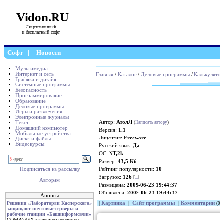
Vidon.RU
Лицензионный
и бесплатный софт
Софт
|
Новости
Мультимедиа
Интернет и сеть
Главная
/
Каталог
/
Деловые программы
/
Калькулят
Графика и дизайн
Системные программы
Безопасность
Программирование
Образование
Деловые программы
Игры и развлечения
Электронные журналы
Автор:
АтолЛ
Текст
(
Написать автору
)
Домашний компьютер
Версия:
1.1
Мобильные устройства
Лицензия:
Freeware
Диски и файлы
Видеокурсы
Русский язык:
Да
ОС:
NT,2k
Размер:
43,5 Кб
Рейтинг популярности:
10
Подписаться на рассылку
Загрузок:
126
[
...
]
Авторам
Размещена:
2009-06-23 19:44:37
Обновлена:
2009-06-23 19:44:37
Анонсы
|
Картинка
|
Сайт программы
|
Комментарии
Решения «Лаборатории Касперского»
(0
защищают почтовые серверы и
рабочие станции «Башинформсвязи»
COMPAREX завершила проект по