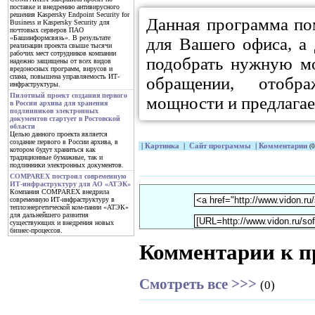
поставке и внедрению антивирусного
решения Kaspersky Endpoint Security for
Данная программа по
Business и Kaspersky Security для
почтовых серверов ПАО
«Башинформсвязь». В результате
для Вашего офиса, а
реализации проекта свыше тысячи
рабочих мест сотрудников компании
подобрать нужную мо
надежно защищены от всех видов
вредоносных программ, вирусов и
спама, повышена управляемость ИТ-
обращении, отобра
инфраструктуры.
Пилотный проект создания первого
мощности и предлагае
в России архива для хранения
подлинников электронных
документов стартует в Ростовской
области
Целью данного проекта является
создание первого в России архива, в
|
Картинка
|
Сайт программы
|
Комментарии
(0
котором будут храниться как
традиционные бумажные, так и
подлинники электронных документов.
COMPAREX построил современную
ИТ-инфраструктуру для АО «АТЭК»
Компания COMPAREX внедрила
современную ИТ-инфраструктуру в
теплоэнергетической ком-пании «АТЭК»
для дальнейшего развития
существующих и внедрения новых
бизнес-процессов.
Комментарии к п
Смотреть все >>>
(0)