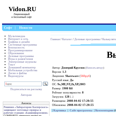
Vidon.RU
Лицензионный
и бесплатный софт
Софт
|
Новости
Мультимедиа
Интернет и сеть
Главная
/
Каталог
/
Деловые программы
/
Калькулят
Графика и дизайн
Системные программы
Безопасность
Программирование
В
Образование
Деловые программы
Игры и развлечения
Электронные журналы
Текст
Домашний компьютер
Автор:
Дмитрий Круглов
(
Написать автору
)
Мобильные устройства
Версия:
1.3
Диски и файлы
Видеокурсы
Лицензия:
Shareware
(
560руб
)
Русский язык:
Да
ОС:
9x,ME,NT,2k,XP,2003
Размер:
1900 Кб
Подписаться на рассылку
Рейтинг популярности:
8
Авторам
Загрузок:
128
[
...
]
Размещена:
2008-04-02 17:20:55
Анонсы
Обновлена:
2008-04-02 17:20:55
Решения «Лаборатории Касперского»
защищают почтовые серверы и
|
Картинка
|
Сайт программы
|
Комментарии
(0
рабочие станции «Башинформсвязи»
COMPAREX завершила проект по