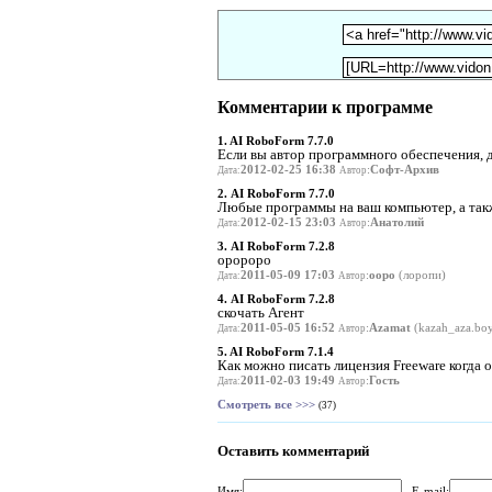
Комментарии к программе
1. AI RoboForm 7.7.0
Если вы автор программного обеспечения, до
2012-02-25 16:38
:
Софт-Архив
Дата:
Автор
2. AI RoboForm 7.7.0
Любые программы на ваш компьютер, а также
2012-02-15 23:03
:
Анатолий
Дата:
Автор
3. AI RoboForm 7.2.8
оророро
2011-05-09 17:03
:
ооро
(лоропи)
Дата:
Автор
4. AI RoboForm 7.2.8
скочать Агент
2011-05-05 16:52
:
Azamat
(kazah_aza.bo
Дата:
Автор
5. AI RoboForm 7.1.4
Как можно писать лицензия Freeware когда о
2011-02-03 19:49
:
Гость
Дата:
Автор
Смотреть все >>>
(37)
Оставить комментарий
Имя:
E-mail: