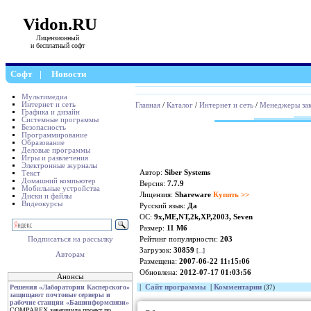
Vidon.RU
Лицензионный
и бесплатный софт
Софт
|
Новости
Мультимедиа
Интернет и сеть
Главная
/
Каталог
/
Интернет и сеть
/
Менеджеры зак
Графика и дизайн
Системные программы
Безопасность
Программирование
Образование
Деловые программы
Игры и развлечения
Электронные журналы
Автор:
Siber Systems
Текст
Домашний компьютер
Версия:
7.7.9
Мобильные устройства
Лицензия:
Shareware
Купить >>
Диски и файлы
Видеокурсы
Русский язык:
Да
ОС:
9x,ME,NT,2k,XP,2003, Seven
Размер:
11 Мб
Рейтинг популярности:
203
Подписаться на рассылку
Загрузок:
30859
[
...
]
Авторам
Размещена:
2007-06-22 11:15:06
Обновлена:
2012-07-17 01:03:56
Анонсы
|
Сайт программы
|
Комментарии
Решения «Лаборатории Касперского»
(37)
защищают почтовые серверы и
рабочие станции «Башинформсвязи»
COMPAREX завершила проект по