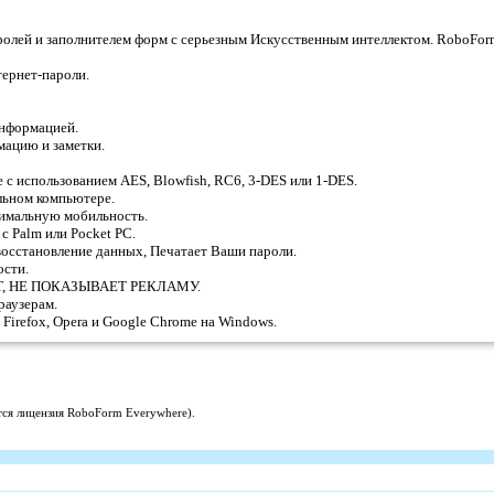
олей и заполнителем форм с серьезным Искусственным интеллектом. RoboFor
тернет-пароли.
информацией.
мацию и заметки.
с использованием AES, Blowfish, RC6, 3-DES или 1-DES.
льном компьютере.
симальную мобильность.
с Palm или Pocket PC.
восстановление данных, Печатает Ваши пароли.
ости.
ИТ, НЕ ПОКАЗЫВАЕТ РЕКЛАМУ.
раузерам.
, Firefox, Opera и Google Chrome на Windows.
ся лицензия RoboForm Everywhere).