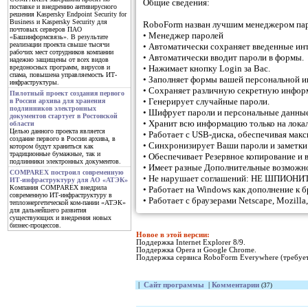
Общие сведения:
поставке и внедрению антивирусного
решения Kaspersky Endpoint Security for
Business и Kaspersky Security для
RoboForm назван лучшим менеджером пар
почтовых серверов ПАО
• Менеджер паролей
«Башинформсвязь». В результате
реализации проекта свыше тысячи
• Автоматически сохраняет введенные ин
рабочих мест сотрудников компании
• Автоматически вводит пароли в формы.
надежно защищены от всех видов
• Нажимает кнопку Login за Вас.
вредоносных программ, вирусов и
спама, повышена управляемость ИТ-
• Заполняет формы вашей персональной 
инфраструктуры.
• Сохраняет различную секретную инфор
Пилотный проект создания первого
• Генерирует случайные пароли.
в России архива для хранения
подлинников электронных
• Шифрует пароли и персональные данные 
документов стартует в Ростовской
• Хранит всю информацию только на лока
области
Целью данного проекта является
• Работает с USB-диска, обеспечивая мак
создание первого в России архива, в
• Синхронизирует Ваши пароли и заметки 
котором будут храниться как
традиционные бумажные, так и
• Обеспечивает Резервное копирование и 
подлинники электронных документов.
• Имеет разные Дополнительные возможн
COMPAREX построил современную
• Не нарушает соглашений: НЕ ШПИОН
ИТ-инфраструктуру для АО «АТЭК»
Компания COMPAREX внедрила
• Работает на Windows как дополнение к б
современную ИТ-инфраструктуру в
• Работает с браузерами Netscape, Mozilla
теплоэнергетической ком-пании «АТЭК»
для дальнейшего развития
существующих и внедрения новых
бизнес-процессов.
Новое в этой версии:
Поддержка Internet Explorer 8/9.
Поддержка Opera и Google Chrome.
Поддержка сервиса RoboForm Everywhere (требует
|
Сайт программы
|
Комментарии
(37)