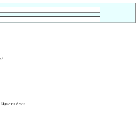
a/
. Идиоты блин.