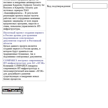
поставке и внедрению антивирусного
решения Kaspersky Endpoint Security for
Код подтверждения:
Business и Kaspersky Security для
почтовых серверов ПАО
«Башинформсвязь». В результате
реализации проекта свыше тысячи
рабочих мест сотрудников компании
надежно защищены от всех видов
вредоносных программ, вирусов и
спама, повышена управляемость ИТ-
инфраструктуры.
Пилотный проект создания первого
в России архива для хранения
подлинников электронных
документов стартует в Ростовской
области
Целью данного проекта является
создание первого в России архива, в
котором будут храниться как
традиционные бумажные, так и
подлинники электронных документов.
COMPAREX построил современную
ИТ-инфраструктуру для АО «АТЭК»
Компания COMPAREX внедрила
современную ИТ-инфраструктуру в
теплоэнергетической ком-пании «АТЭК»
для дальнейшего развития
существующих и внедрения новых
бизнес-процессов.