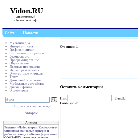
Vidon.RU
Лицензионный
и бесплатный софт
Софт
|
Новости
Мультимедиа
Интернет и сеть
Страница:
1
Графика и дизайн
Системные программы
Безопасность
Программирование
Образование
Деловые программы
Игры и развлечения
Электронные журналы
Текст
Домашний компьютер
Мобильные устройства
Оставить комментарий
Диски и файлы
Видеокурсы
Имя:
E-mail:
Сообщение:
Подписаться на рассылку
Авторам
Анонсы
Решения «Лаборатории Касперского»
защищают почтовые серверы и
рабочие станции «Башинформсвязи»
COMPAREX завершила проект по