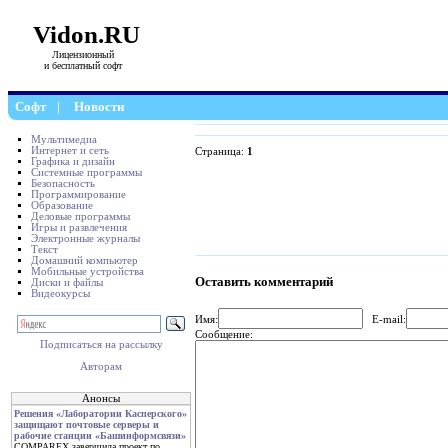
Vidon.RU
Лицензионный
и бесплатный софт
Софт
|
Новости
Мультимедиа
Интернет и сеть
Страница:
1
Графика и дизайн
Системные программы
Безопасность
Программирование
Образование
Деловые программы
Игры и развлечения
Электронные журналы
Текст
Домашний компьютер
Мобильные устройства
Оставить комментарий
Диски и файлы
Видеокурсы
Имя:
E-mail:
Сообщение:
Подписаться на рассылку
Авторам
Анонсы
Решения «Лаборатории Касперского»
защищают почтовые серверы и
рабочие станции «Башинформсвязи»
COMPAREX завершила проект по