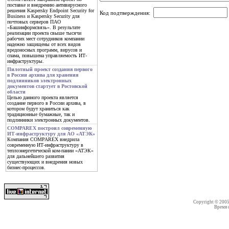
поставке и внедрению антивирусного
решения Kaspersky Endpoint Security for
Код подтверждения:
Business и Kaspersky Security для
почтовых серверов ПАО
«Башинформсвязь». В результате
реализации проекта свыше тысячи
рабочих мест сотрудников компании
надежно защищены от всех видов
вредоносных программ, вирусов и
спама, повышена управляемость ИТ-
инфраструктуры.
Пилотный проект создания первого
в России архива для хранения
подлинников электронных
документов стартует в Ростовской
области
Целью данного проекта является
создание первого в России архива, в
котором будут храниться как
традиционные бумажные, так и
подлинники электронных документов.
COMPAREX построил современную
ИТ-инфраструктуру для АО «АТЭК»
Компания COMPAREX внедрила
современную ИТ-инфраструктуру в
теплоэнергетической ком-пании «АТЭК»
для дальнейшего развития
существующих и внедрения новых
бизнес-процессов.
Copyright © 200
Время со