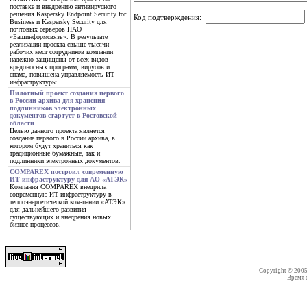
поставке и внедрению антивирусного
решения Kaspersky Endpoint Security for
Код подтверждения:
Business и Kaspersky Security для
почтовых серверов ПАО
«Башинформсвязь». В результате
реализации проекта свыше тысячи
рабочих мест сотрудников компании
надежно защищены от всех видов
вредоносных программ, вирусов и
спама, повышена управляемость ИТ-
инфраструктуры.
Пилотный проект создания первого
в России архива для хранения
подлинников электронных
документов стартует в Ростовской
области
Целью данного проекта является
создание первого в России архива, в
котором будут храниться как
традиционные бумажные, так и
подлинники электронных документов.
COMPAREX построил современную
ИТ-инфраструктуру для АО «АТЭК»
Компания COMPAREX внедрила
современную ИТ-инфраструктуру в
теплоэнергетической ком-пании «АТЭК»
для дальнейшего развития
существующих и внедрения новых
бизнес-процессов.
Copyright © 200
Время со