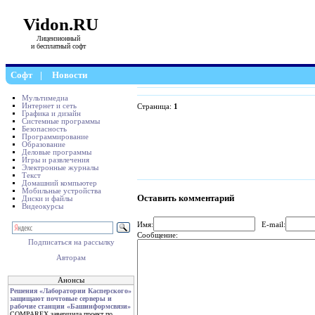
Vidon.RU
Лицензионный
и бесплатный софт
Софт
|
Новости
Мультимедиа
Интернет и сеть
Страница:
1
Графика и дизайн
Системные программы
Безопасность
Программирование
Образование
Деловые программы
Игры и развлечения
Электронные журналы
Текст
Домашний компьютер
Мобильные устройства
Оставить комментарий
Диски и файлы
Видеокурсы
Имя:
E-mail:
Сообщение:
Подписаться на рассылку
Авторам
Анонсы
Решения «Лаборатории Касперского»
защищают почтовые серверы и
рабочие станции «Башинформсвязи»
COMPAREX завершила проект по