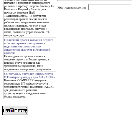
поставке и внедрению антивирусного
решения Kaspersky Endpoint Security for
Код подтверждения:
Business и Kaspersky Security для
почтовых серверов ПАО
«Башинформсвязь». В результате
реализации проекта свыше тысячи
рабочих мест сотрудников компании
надежно защищены от всех видов
вредоносных программ, вирусов и
спама, повышена управляемость ИТ-
инфраструктуры.
Пилотный проект создания первого
в России архива для хранения
подлинников электронных
документов стартует в Ростовской
области
Целью данного проекта является
создание первого в России архива, в
котором будут храниться как
традиционные бумажные, так и
подлинники электронных документов.
COMPAREX построил современную
ИТ-инфраструктуру для АО «АТЭК»
Компания COMPAREX внедрила
современную ИТ-инфраструктуру в
теплоэнергетической ком-пании «АТЭК»
для дальнейшего развития
существующих и внедрения новых
бизнес-процессов.