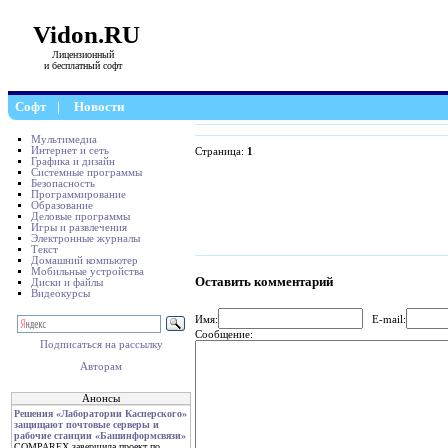
Vidon.RU
Лицензионный
и бесплатный софт
Софт
|
Новости
Мультимедиа
Интернет и сеть
Страница:
1
Графика и дизайн
Системные программы
Безопасность
Программирование
Образование
Деловые программы
Игры и развлечения
Электронные журналы
Текст
Домашний компьютер
Мобильные устройства
Оставить комментарий
Диски и файлы
Видеокурсы
Имя:
E-mail:
Сообщение:
Подписаться на рассылку
Авторам
Анонсы
Решения «Лаборатории Касперского»
защищают почтовые серверы и
рабочие станции «Башинформсвязи»
COMPAREX завершила проект по