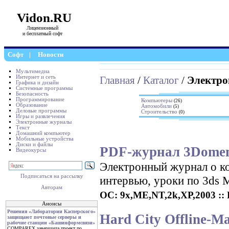
Vidon.RU
Лицензионный
и бесплатный софт
Софт
|
Новости
Мультимедиа
Интернет и сеть
Главная
/
Каталог
/
Электр
Графика и дизайн
Системные программы
Безопасность
Программирование
Компьютеры
(26)
Образование
Автомобили
(5)
Деловые программы
Строительство
(0)
Игры и развлечения
Электронные журналы
Текст
Домашний компьютер
Мобильные устройства
Диски и файлы
PDF-журнал 3Domen
Видеокурсы
Электронный журнал о к
Подписаться на рассылку
интервью, уроки по 3ds 
Авторам
ОС: 9x,ME,NT,2k,XP,2003 :: Р
Анонсы
Решения «Лаборатории Касперского»
Hard City Offline-M
защищают почтовые серверы и
рабочие станции «Башинформсвязи»
COMPAREX завершила проект по