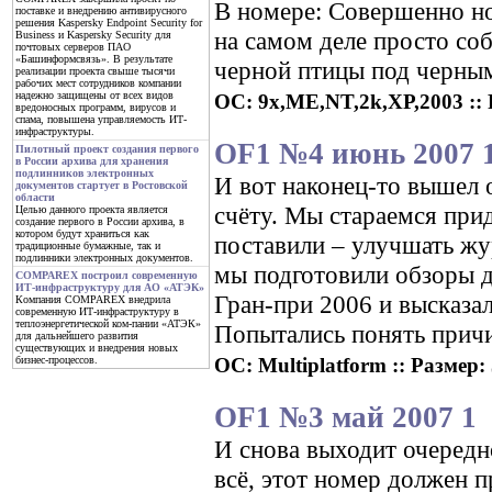
В номере: Совершенно но
поставке и внедрению антивирусного
решения Kaspersky Endpoint Security for
на самом деле просто соб
Business и Kaspersky Security для
почтовых серверов ПАО
«Башинформсвязь». В результате
черной птицы под черн
реализации проекта свыше тысячи
рабочих мест сотрудников компании
надежно защищены от всех видов
ОС: 9x,ME,NT,2k,XP,2003 :: Р
вредоносных программ, вирусов и
спама, повышена управляемость ИТ-
инфраструктуры.
OF1 №4 июнь 2007 
Пилотный проект создания первого
в России архива для хранения
подлинников электронных
И вот наконец-то вышел 
документов стартует в Ростовской
области
счёту. Мы стараемся прид
Целью данного проекта является
создание первого в России архива, в
котором будут храниться как
поставили – улучшать жу
традиционные бумажные, так и
подлинники электронных документов.
мы подготовили обзоры д
COMPAREX построил современную
ИТ-инфраструктуру для АО «АТЭК»
Гран-при 2006 и высказа
Компания COMPAREX внедрила
современную ИТ-инфраструктуру в
теплоэнергетической ком-пании «АТЭК»
Попытались понять причи
для дальнейшего развития
существующих и внедрения новых
ОС: Multiplatform :: Размер: 
бизнес-процессов.
OF1 №3 май 2007 1
И снова выходит очередн
всё, этот номер должен 